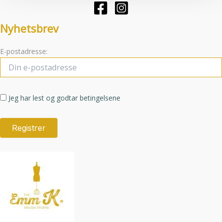
på
på
produktsiden
produktsid
Nyhetsbrev
E-postadresse:
Jeg har lest og godtar betingelsene