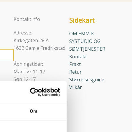
Sidekart
Kontaktinfo
Adresse:
OM EMM K.
Kirkegaten 28 A
SYSTUDIO OG
1632 Gamle Fredrikstad
SØMTJENESTER
Kontakt
Åpningstider:
Frakt
Man-lør 11-17
Retur
Søn 12-17
Størrelsesguide
Vilkår
Epost:
marianne@emmk.no
Telefon: 48 27 34 23
Om