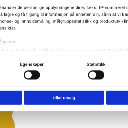
handler de personlige opplysningene dine, f.eks. IP-nummeret di
 lagre og få tilgang til informasjon på enheten din, sånn at vi ka
nonse- og innholdsmåling, målgruppestatistikk og produktutvikl
ensikter.
å gjerne:
om den geografiske beliggenheten din, som kan være nøyaktig in
in ved å aktivt skanne den for bestemte karakteristikker (fingera
Egenskaper
Statistikk
om hvordan dine personlige data behandles og hvordan du kan v
 trekke tilbake ditt samtykke fra erklæringen om informasjonskap
 for å gi innhold og annonser et personlig preg, for å levere sos
deler dessuten informasjon om hvordan du bruker nettstedet vårt,
tillat utvalg
og analysearbeid, som kan kombinere den med annen informasjon d
 inn gjennom din bruk av tjenestene deres.