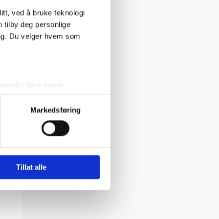
tt, ved å bruke teknologi
n tilby deg personlige
ing. Du velger hvem som
nenfor flere meter
vtrykk)
Markedsføring
elge hvordan de skal brukes.
sler.
iale mediefunksjoner og for å
 med partnerne våre innen
Tillat alle
u har gjort tilgjengelig for