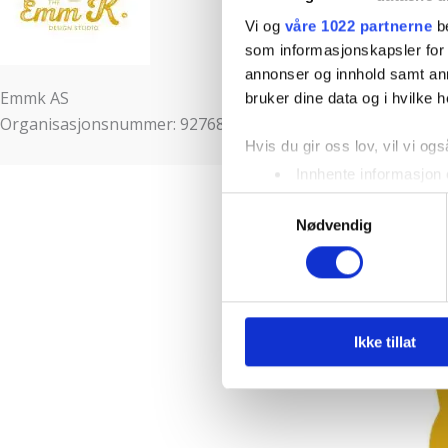
Vi og
våre 1022 partnerne
be
som informasjonskapsler for å
annonser og innhold samt an
Emmk AS
bruker dine data og i hvilke h
Organisasjonsnummer: 927686228
Hvis du gir oss lov, vil vi ogs
Innhente informasjon 
Identifisere enheten d
Samtykkevalg
Nødvendig
Under
mer info
kan du lese 
Du kan hele tiden endre eller
Vi bruker informasjonskapsler
analysere trafikken vår. Vi 
Ikke tillat
sosiale medier, annonsering 
dem, eller som de har samlet