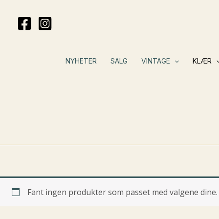
Hopp
rett
til
innholdet
NYHETER
SALG
VINTAGE
KLÆR
Fant ingen produkter som passet med valgene dine.