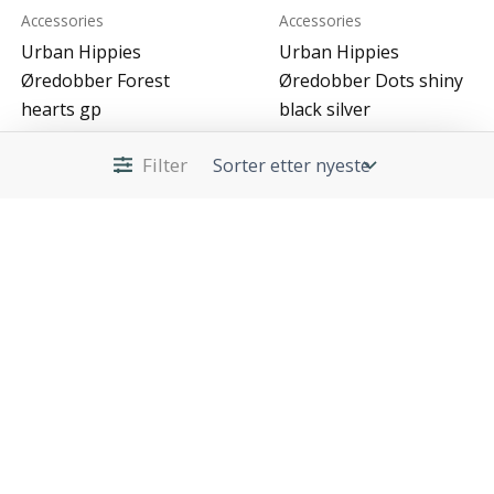
Accessories
Accessories
Urban Hippies
Urban Hippies
Øredobber Forest
Øredobber Dots shiny
hearts gp
black silver
kr
249,00
kr
249,00
Filter
Kjøp nå!
Kjøp nå!