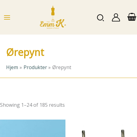
Hopp
rett
Søk
til
innholdet
Ørepynt
Hjem
Produkter
Ørepynt
Showing 1–24 of 185 results