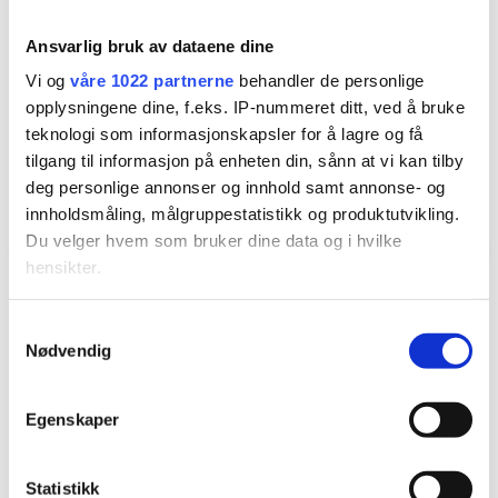
Kjøp nå!
Kjøp nå!
Ansvarlig bruk av dataene dine
Vi og
våre 1022 partnerne
behandler de personlige
opplysningene dine, f.eks. IP-nummeret ditt, ved å bruke
teknologi som informasjonskapsler for å lagre og få
tilgang til informasjon på enheten din, sånn at vi kan tilby
deg personlige annonser og innhold samt annonse- og
innholdsmåling, målgruppestatistikk og produktutvikling.
Du velger hvem som bruker dine data og i hvilke
hensikter.
Hvis du gir oss lov, vil vi også gjerne:
Samtykkevalg
Nødvendig
Innhente informasjon om den geografiske
Accessories
Accessories
beliggenheten din, som kan være nøyaktig innenfor
Urban Hippies
Urban Hippies
flere meter
Egenskaper
Identifisere enheten din ved å aktivt skanne den
Øredobber Venus
Øredobber Venus
for bestemte karakteristikker (fingeravtrykk)
Moss Silver
Lapis Silver
Statistikk
Under
mer info
kan du lese om hvordan dine personlige
kr
349,00
kr
349,00