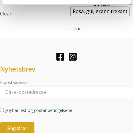
eller som de har samlet inn gjennom din bruk av
trekant
varianter.
Alternative
tjenestene deres.
Rosa, gul, grønn trekant
Clear
Alternativene
kan
kan
velges
Clear
velges
på
på
produktsid
produktsiden
Nyhetsbrev
E-postadresse:
Jeg har lest og godtar betingelsene