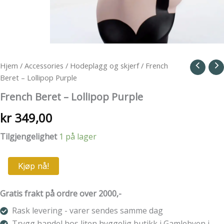
Hjem
/
Accessories
/
Hodeplagg og skjerf
/ French
Beret – Lollipop Purple
French Beret – Lollipop Purple
kr
349,00
Tilgjengelighet
1 på lager
French
Kjøp nå!
Beret
-
Lollipop
Gratis frakt på ordre over 2000,-
Purple
Rask levering - varer sendes samme dag
antall
Trygg handel hos liten hyggelig butikk i Gamlebyen i