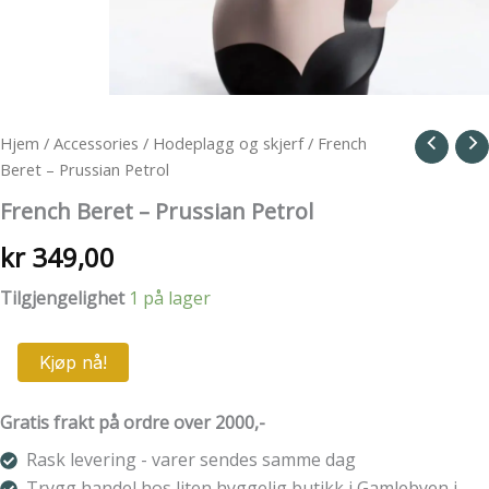
Hjem
/
Accessories
/
Hodeplagg og skjerf
/ French
Beret – Prussian Petrol
French Beret – Prussian Petrol
kr
349,00
Tilgjengelighet
1 på lager
French
Kjøp nå!
Beret
-
Prussian
Gratis frakt på ordre over 2000,-
Petrol
Rask levering - varer sendes samme dag
antall
Trygg handel hos liten hyggelig butikk i Gamlebyen i