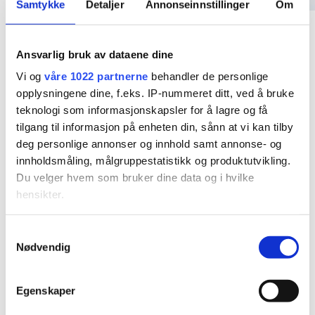
Samtykke
Detaljer
Annonseinnstillinger
Om
jobb bak et klesplagg
Så da endte det med at jeg
Accessories
Accessories
valgte å ta inn klesmerker som jeg selv elsker og har selv
French Beret – Lucky
French Beret – Peanut
handlet i storbyene. Fredrikstad er jo en liten storby (i følge
Ansvarlig bruk av dataene dine
Green
Brown
oss selv i allefall
) så hvorfor skal ikke vi ha en like kul
Vi og
våre 1022 partnerne
behandler de personlige
vintageinspirert klesbutikk som de andre kule byene har?
kr
349,00
kr
349,00
opplysningene dine, f.eks. IP-nummeret ditt, ved å bruke
Resten er historie og i dag er Emm K. en liten bedrift
teknologi som informasjonskapsler for å lagre og få
Kjøp nå!
Kjøp nå!
med fine vikarer og støttespillere og kanskje de kuleste
tilgang til informasjon på enheten din, sånn at vi kan tilby
kundene?
5 år er gått, spennende å se hva de neste 5
deg personlige annonser og innhold samt annonse- og
vil by på! Takk til dere alle, love you all
innholdsmåling, målgruppestatistikk og produktutvikling.
Du velger hvem som bruker dine data og i hvilke
hensikter.
Hvis du gir oss lov, vil vi også gjerne:
Samtykkevalg
Nødvendig
Innhente informasjon om den geografiske
beliggenheten din, som kan være nøyaktig innenfor
flere meter
Egenskaper
Identifisere enheten din ved å aktivt skanne den