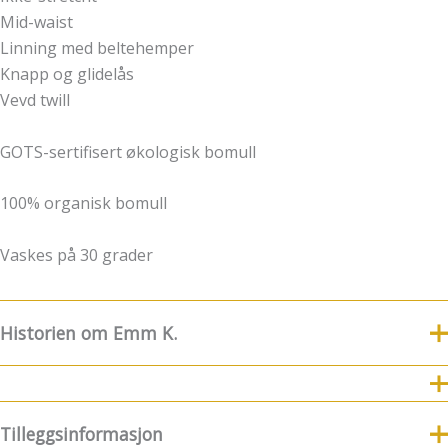
Mid-waist
Linning med beltehemper
Knapp og glidelås
Vevd twill
GOTS-sertifisert økologisk bomull
100% organisk bomull
Vaskes på 30 grader
Historien om Emm K.
8.Juli fylte Emm K. 5 år
For nye følgere og kunder
kommer her litt historie og funfacts om EMM K.
Tilleggsinformasjon
8.7.2019 ble Emm K.-butikken født! Emm K. startet litt før