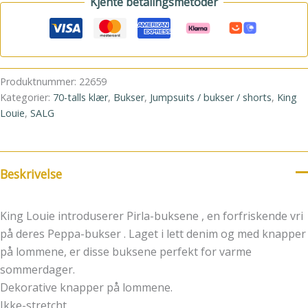
Kjente betalingsmetoder
Produktnummer:
22659
Kategorier:
70-talls klær
,
Bukser
,
Jumpsuits / bukser / shorts
,
King
Louie
,
SALG
Beskrivelse
King Louie introduserer Pirla-buksene , en forfriskende vri
på deres Peppa-bukser . Laget i lett denim og med knapper
på lommene, er disse buksene perfekt for varme
sommerdager.
Dekorative knapper på lommene.
Ikke-stretcht