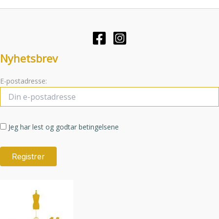
kan
velges
velges
på
på
produktsid
produktsiden
Nyhetsbrev
E-postadresse:
Jeg har lest og godtar betingelsene