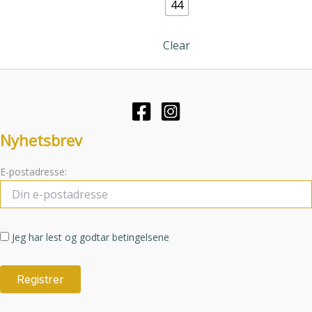
varianter.
44
Alternative
kan
Clear
velges
på
produktsid
Nyhetsbrev
E-postadresse:
Jeg har lest og godtar betingelsene