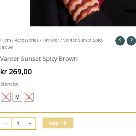
Hjem
/
Accessories
/
Hansker
/ Vanter Sunset Spicy
Brown
Vanter Sunset Spicy Brown
kr
269,00
Størrelse
S
M
L
Vanter
-
+
Kjøp nå!
Sunset
Spicy