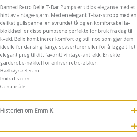
Banned Retro Belle T-Bar Pumps er tidløs eleganse med et
hint av vintage-sjarm. Med en elegant T-bar-stropp med en
delikat gullspenne, en avrundet tå og en komfortabel lav
blokkhæl, er disse pumpsene perfekte for bruk fra dag til
kveld. Belle kombinerer komfort og stil, noe som gjør dem
ideelle for dansing, lange spaserturer eller for å legge til et
elegant preg til ditt favoritt vintage-antrekk. En ekte
garderobe-nøkkel for enhver retro-elsker.
Hælhøyde 3,5 cm
Imitert skinn
Gummisåle
Historien om Emm K.
8.Juli fylte Emm K. 5 år
For nye følgere og kunder