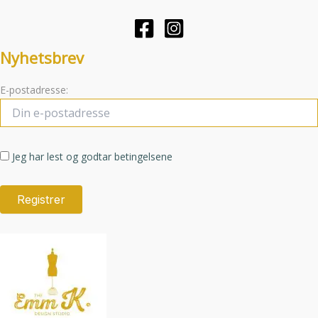
produktsiden
produktsid
Nyhetsbrev
E-postadresse:
Jeg har lest og godtar betingelsene