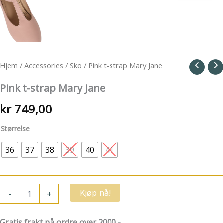
Hjem
/
Accessories
/
Sko
/ Pink t-strap Mary Jane
Pink t-strap Mary Jane
kr
749,00
Størrelse
36
37
38
39
40
41
Pink
-
+
Kjøp nå!
t-
strap
Mary
Gratis frakt på ordre over 2000,-