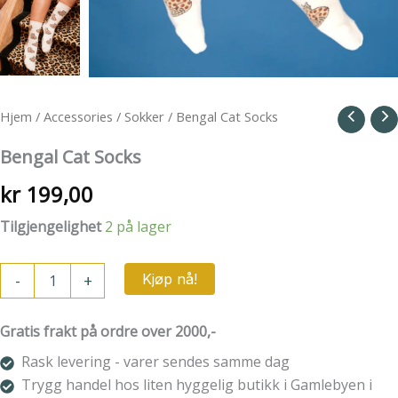
Hjem
/
Accessories
/
Sokker
/ Bengal Cat Socks
Bengal Cat Socks
kr
199,00
Tilgjengelighet
2 på lager
Bengal
-
+
Kjøp nå!
Cat
Socks
antall
Gratis frakt på ordre over 2000,-
Rask levering - varer sendes samme dag
Trygg handel hos liten hyggelig butikk i Gamlebyen i