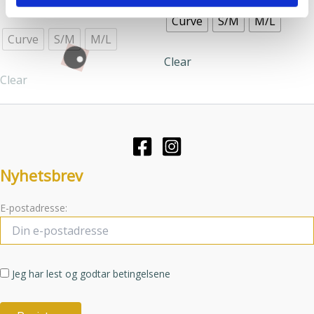
Kjøp nå!
eller som de har samlet inn gjennom din bruk av
produktet
har
Curve
S/M
M/L
tjenestene deres.
har
flere
Curve
S/M
M/L
flere
varianter.
Clear
varianter.
Alternative
Clear
Alternativene
kan
kan
velges
velges
på
på
produktsid
produktsiden
Nyhetsbrev
E-postadresse:
Jeg har lest og godtar betingelsene