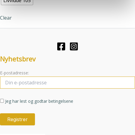
Livvidde 105
tjenestene deres.
Alternativene
kan
Clear
velges
på
produktsiden
Nyhetsbrev
E-postadresse:
Jeg har lest og godtar betingelsene