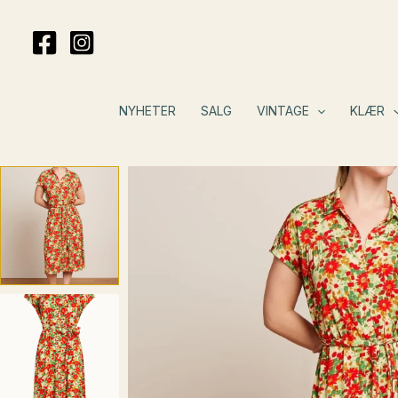
Hopp
rett
til
innholdet
NYHETER
SALG
VINTAGE
KLÆR