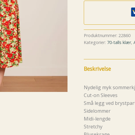
Produktnummer:
22860
Kategorier:
70-talls klær
,
Beskrivelse
Nydelig myk sommerkjo
Cut-on Sleeves
Små legg ved brystpar
Sidelommer
Midi-lengde
Stretchy
Blusekrage