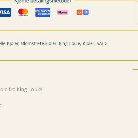
Kjente betalingsmetoder
Alle Kjoler
,
Blomstrete kjoler
,
King Louie
,
Kjoler
,
SALG
le fra King Louie!
ti