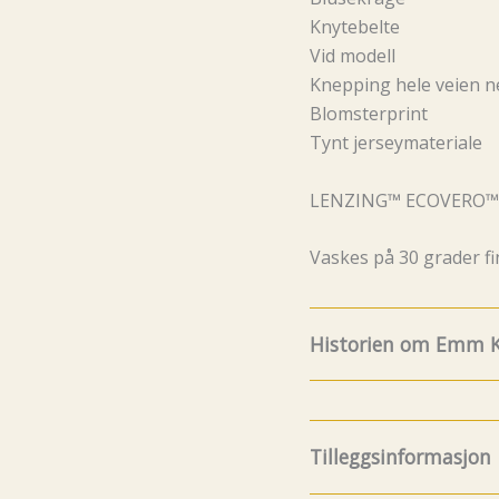
Knytebelte
Vid modell
Knepping hele veien n
Blomsterprint
Tynt jerseymateriale
LENZING™ ECOVERO™ 
Vaskes på 30 grader f
Historien om Emm K
8.Juli fylte Emm K. 5 år
og funfacts om EMM K
Tilleggsinformasjon
litt før det, men da va