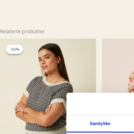
Relaterte produkter
-50%
-50%
Samtykke