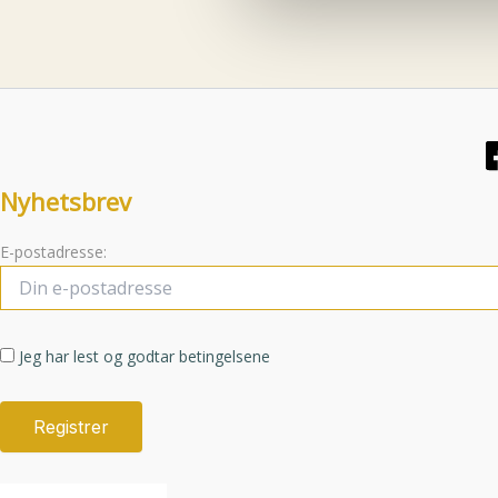
velges
på
produktsiden
Nyhetsbrev
E-postadresse:
Jeg har lest og godtar betingelsene