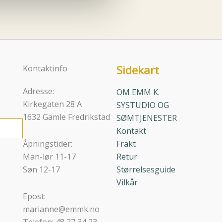
velges
på
iden
produktsiden
Sidekart
Kontaktinfo
Adresse:
OM EMM K.
Kirkegaten 28 A
SYSTUDIO OG
1632 Gamle Fredrikstad
SØMTJENESTER
Kontakt
Åpningstider:
Frakt
Man-lør 11-17
Retur
Søn 12-17
Størrelsesguide
Vilkår
Epost:
marianne@emmk.no
Telefon: 48 27 34 23