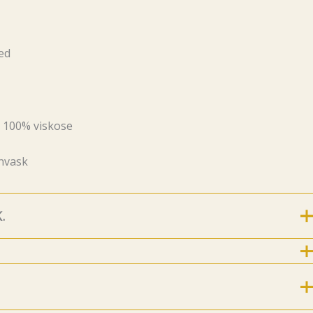
ed
100% viskose
invask
.
For nye følgere og kunder kommer her litt historie
.
8.7.2019 ble Emm K.-butikken født! Emm K. startet
r konseptet noe annerledes. Det startet med at jeg etter 17