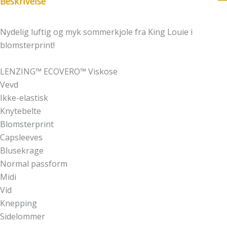
Beskrivelse
Nydelig luftig og myk sommerkjole fra King Louie i
blomsterprint!
LENZING™ ECOVERO™ Viskose
Vevd
Ikke-elastisk
Knytebelte
Blomsterprint
Capsleeves
Blusekrage
Normal passform
Midi
Vid
Knepping
Sidelommer