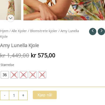
Hjem
/
Alle Kjoler
/
Blomstrete kjoler
/ Amy Lunella
Kjole
Amy Lunella Kjole
Opprinnelig
Nåværende
kr
1,449,00
kr
575,00
pris
pris
Størrelse
var:
er:
36
38
40
42
44
kr 1,449,00.
kr 575,00.
Amy
-
+
Kjøp nå!
Lunella
Kjole