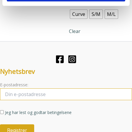
produktet
eller som de har samlet inn gjennom din bruk av
har
tjenestene deres.
Curve
S/M
M/L
flere
varianter.
Clear
Alternative
kan
velges
på
produktsid
Nyhetsbrev
E-postadresse:
Jeg har lest og godtar betingelsene