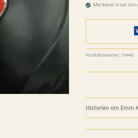
Merkene vi tar inn 
Produktnummer:
19440
Historien om Emm K
8.Juli fylte Emm K. 5 år
og funfacts om EMM K