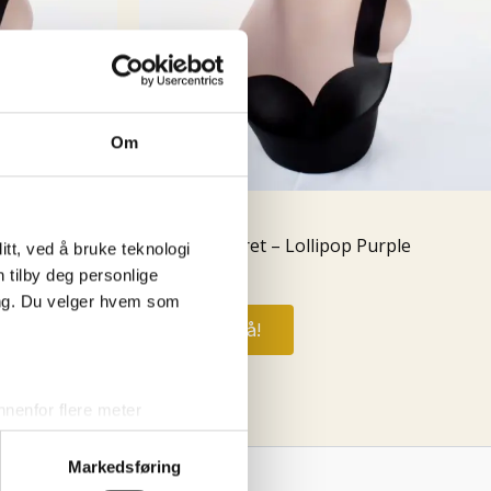
Om
Accessories
rry
French Beret – Lollipop Purple
tt, ved å bruke teknologi
n tilby deg personlige
kr
349,00
ing. Du velger hvem som
Kjøp nå!
nenfor flere meter
vtrykk)
Markedsføring
elge hvordan de skal brukes.