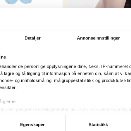
Detaljer
Annonseinnstillinger
s Brooch
Accessories
ine
French Beret – Golden Cu
handler de personlige opplysningene dine, f.eks. IP-nummeret di
!
 lagre og få tilgang til informasjon på enheten din, sånn at vi ka
kr
349,00
nonse- og innholdsmåling, målgruppestatistikk og produktutvikl
ensikter.
Kjøp nå!
å gjerne:
om den geografiske beliggenheten din, som kan være nøyaktig in
in ved å aktivt skanne den for bestemte karakteristikker (fingera
Egenskaper
Statistikk
om hvordan dine personlige data behandles og hvordan du kan v