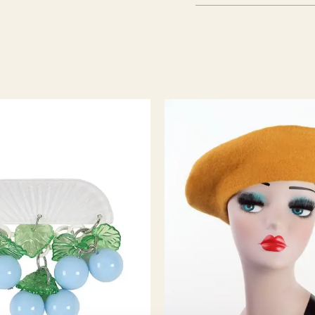
litt før det, men da va
år avsluttet min karri
bedrift. Jeg ønsket a
utvalgte modeller jeg 
plagg som passet perfek
så hadde jeg en systue
K. hvor det ble sydd og
mulig noe tilpasning h
Og av erfaring visst
produsere alt selv til
Så da endte det med at
selv handlet i storbyene
) så hvorfor skal ik
kule byene har?
Rest
vikarer og støttespill
spennende å se hva de n