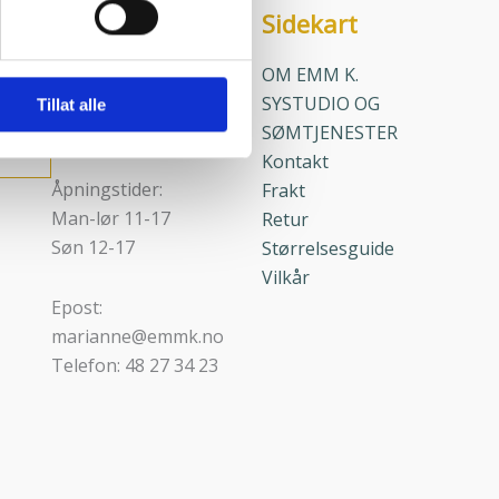
sler.
Sidekart
Kontaktinfo
iale mediefunksjoner og for å
Adresse:
OM EMM K.
 med partnerne våre innen
Kirkegaten 28 A
SYSTUDIO OG
Tillat alle
u har gjort tilgjengelig for
1632 Gamle Fredrikstad
SØMTJENESTER
Kontakt
Åpningstider:
Frakt
Man-lør 11-17
Retur
Søn 12-17
Størrelsesguide
Vilkår
Epost:
marianne@emmk.no
Telefon: 48 27 34 23