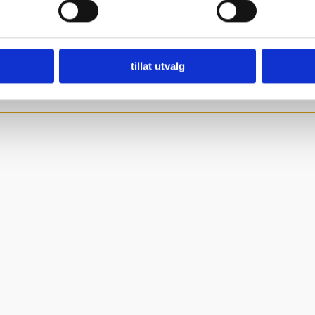
 trekke tilbake ditt samtykke fra erklæringen om informasjonskap
 for å gi innhold og annonser et personlig preg, for å levere sos
deler dessuten informasjon om hvordan du bruker nettstedet vårt,
tillat utvalg
og analysearbeid, som kan kombinere den med annen informasjon d
 inn gjennom din bruk av tjenestene deres.