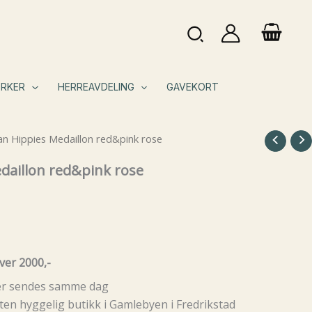
Søk
RKER
HERREAVDELING
GAVEKORT
n Hippies Medaillon red&pink rose
daillon red&pink rose
ver 2000,-
rer sendes samme dag
ten hyggelig butikk i Gamlebyen i Fredrikstad