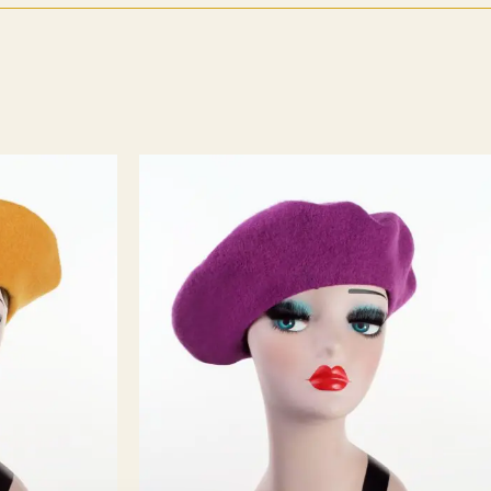
r konseptet noe annerledes. Det startet med at jeg etter 17
ere som kostymesyer på Riksteatret og lagde min egen
t Emm K. skulle være et sted man kunne komme å velge seg
hadde designet + velge stoffer, for å få et skreddersydd
t til nettopp din kropp. For å få til en «bærekraftig» pris
 i Lituaen som fikk tilsendt mønster, mål og stoffer av Emm
 sendt tilbake til Norge. Og rett til dere etter en prøving og
os meg. Etter en liten stund så mistet jeg dette samarbeidet
e jeg at det IKKE ville gå rundt økonomisk , med å
 privatkunder. Det ligger mye jobb bak et klesplagg
 jeg valgte å ta inn klesmerker som jeg selv elsker og har
. Fredrikstad er jo en liten storby (i følge oss selv i allefall
ke vi ha en like kul vintageinspirert klesbutikk som de andre
en er historie og i dag er Emm K. en liten bedrift med fine
ere og kanskje de kuleste kundene?
5 år er gått,
este 5 vil by på! Takk til dere alle, love you all