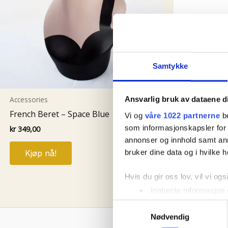
Samtykke
Accessories
Berries 50
Accessories
Ansvarlig bruk av dataene d
kr
199,00
French Beret – Space Blue
Vi og
våre 1022 partnerne
be
Kjøp nå
som informasjonskapsler for å
kr
349,00
annonser og innhold samt an
bruker dine data og i hvilke h
Kjøp nå!
Hvis du gir oss lov, vil vi ogs
Innhente informasjon 
Identifisere enheten d
Samtykkevalg
Nødvendig
Under
mer info
kan du lese 