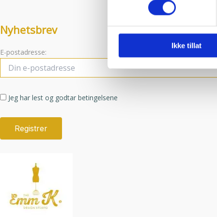
Du kan hele tiden endre eller
Vi bruker informasjonskapsler
Nyhetsbrev
analysere trafikken vår. Vi 
Ikke tillat
sosiale medier, annonsering 
E-postadresse:
dem, eller som de har samlet
Jeg har lest og godtar betingelsene