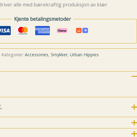
driver alle med bærekraftig produksjon av klær
Kjente betalingsmetoder
Kategorier:
Accessories
,
Smykker
,
Urban Hippies
.
For nye følgere og kunder kommer her litt historie
.
8.7.2019 ble Emm K.-butikken født! Emm K. startet