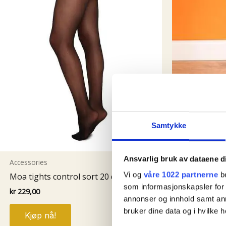
Samtykke
50-talls klær
Ansvarlig bruk av dataene d
Accessories
Contrast S
Vi og
våre 1022 partnerne
be
Moa tights control sort 20 denier
Black
som informasjonskapsler for å
kr
229,00
kr
229,00
annonser og innhold samt an
Dette
bruker dine data og i hvilke h
Kjøp nå!
produktet
Kjøp nå