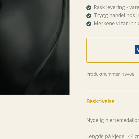
blossom
Rask levering - va
antall
Trygg handel hos li
Merkene vi tar inn 
Produktnummer:
19438
Beskrivelse
Nydelig hjertemedaljo
Lengde på kjede : 44 c