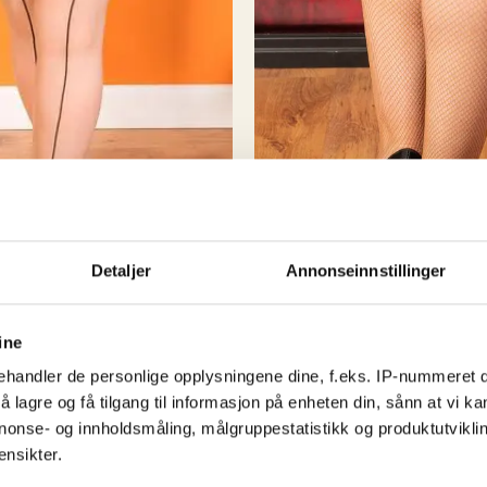
selv handlet i storbyene
) så hvorfor skal ik
kule byene har?
Rest
vikarer og støttespill
spennende å se hva de n
Detaljer
Annonseinnstillinger
50-talls klær
ine
Fishnet Tights
eamed Tights Champagne
handler de personlige opplysningene dine, f.eks. IP-nummeret di
kr
229,00
 lagre og få tilgang til informasjon på enheten din, sånn at vi ka
Dette
nonse- og innholdsmåling, målgruppestatistikk og produktutvikl
Kjøp nå!
produkte
ensikter.
Dette
!
har
produktet