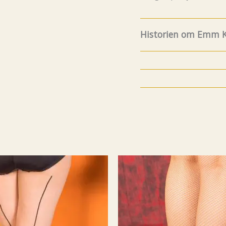
Historien om Emm K
8.Juli fylte Emm K. 5 år
og funfacts om EMM K
litt før det, men da va
år avsluttet min karri
bedrift. Jeg ønsket a
utvalgte modeller jeg 
plagg som passet perfek
så hadde jeg en systue
K. hvor det ble sydd og
mulig noe tilpasning h
Og av erfaring visst
produsere alt selv til
Så da endte det med at