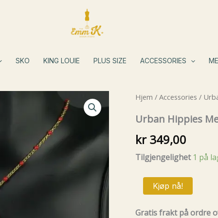
SKO
KING LOUIE
PLUS SIZE
ACCESSORIES
ME
Hjem
/
Accessories
/ Urb
Urban Hippies Me
kr
349,00
Tilgjengelighet
1 på l
Urban
Kjøp nå!
Hippies
Medaillon
red&pink
Gratis frakt på ordre o