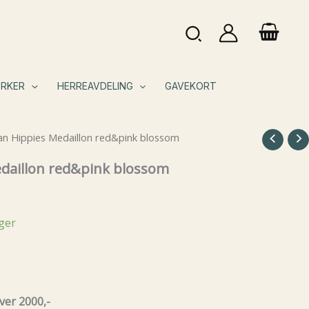
Søk
RKER
HERREAVDELING
GAVEKORT
an Hippies Medaillon red&pink blossom
daillon red&pink blossom
ager
ver 2000,-