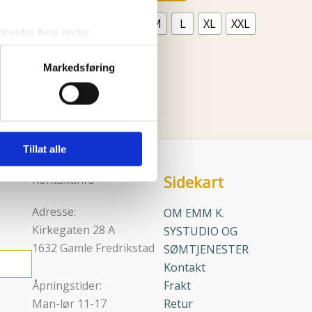
har
XS
S
M
L
XL
XXL
flere
nenfor flere meter
varianter.
vtrykk)
vene
Alternativene
Clear
Markedsføring
elge hvordan de skal brukes.
kan
sler.
velges
på
iale mediefunksjoner og for å
iden
produktsiden
 med partnerne våre innen
Tillat alle
u har gjort tilgjengelig for
Sidekart
Kontaktinfo
Adresse:
OM EMM K.
Kirkegaten 28 A
SYSTUDIO OG
1632 Gamle Fredrikstad
SØMTJENESTER
Kontakt
Åpningstider:
Frakt
Man-lør 11-17
Retur