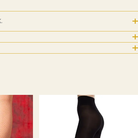
.
For nye følgere og kunder kommer her litt historie
.
8.7.2019 ble Emm K.-butikken født! Emm K. startet
r konseptet noe annerledes. Det startet med at jeg etter 17
ere som kostymesyer på Riksteatret og lagde min egen
t Emm K. skulle være et sted man kunne komme å velge seg
hadde designet + velge stoffer, for å få et skreddersydd
t til nettopp din kropp. For å få til en «bærekraftig» pris
 i Lituaen som fikk tilsendt mønster, mål og stoffer av Emm
 sendt tilbake til Norge. Og rett til dere etter en prøving og
os meg. Etter en liten stund så mistet jeg dette samarbeidet
e jeg at det IKKE ville gå rundt økonomisk , med å
 privatkunder. Det ligger mye jobb bak et klesplagg
 jeg valgte å ta inn klesmerker som jeg selv elsker og har