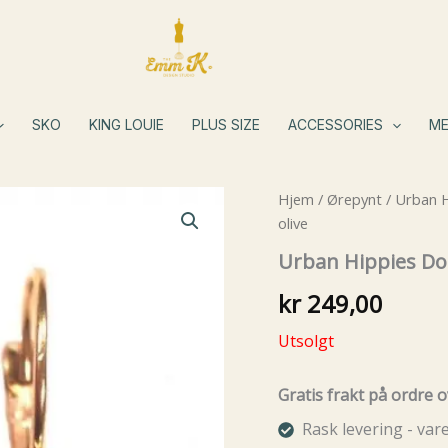
SKO
KING LOUIE
PLUS SIZE
ACCESSORIES
ME
Hjem
/
Ørepynt
/
Urban H
olive
Urban Hippies Dot
kr
249,00
Utsolgt
Gratis frakt på ordre o
Rask levering - va