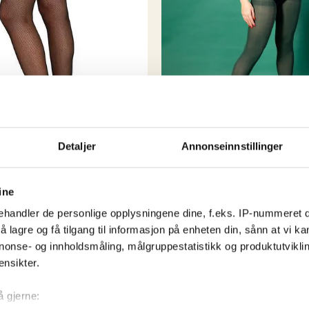
Detaljer
Annonseinnstillinger
50-talls klær
Forest Green Opaque Tig
ine
Tights
kr
169,00
handler de personlige opplysningene dine, f.eks. IP-nummeret di
Dette
 lagre og få tilgang til informasjon på enheten din, sånn at vi ka
Dette
Kjøp nå!
nonse- og innholdsmåling, målgruppestatistikk og produktutvikl
produkte
!
produktet
ensikter.
har
har
Curve
S/M
M/L
flere
flere
å gjerne:
varianter.