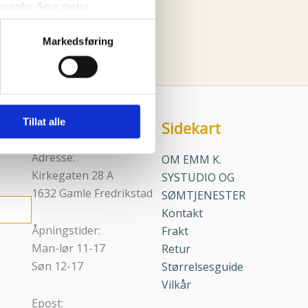
nenfor flere meter
vene
vtrykk)
Markedsføring
elge hvordan de skal brukes.
sler.
iden
iale mediefunksjoner og for å
 med partnerne våre innen
Tillat alle
Sidekart
u har gjort tilgjengelig for
Kontaktinfo
Adresse:
OM EMM K.
Kirkegaten 28 A
SYSTUDIO OG
1632 Gamle Fredrikstad
SØMTJENESTER
Kontakt
Åpningstider:
Frakt
Man-lør 11-17
Retur
Søn 12-17
Størrelsesguide
Vilkår
Epost: