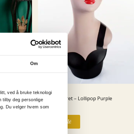
Om
hts
Accessories
tt, ved å bruke teknologi
French Beret – Lollipop Purple
n tilby deg personlige
ing. Du velger hvem som
t
kr
349,00
Kjøp nå!