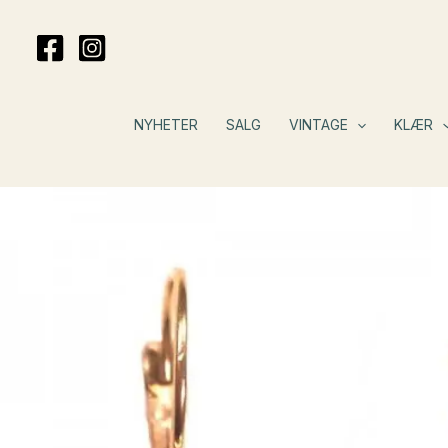
Hopp
rett
til
innholdet
NYHETER
SALG
VINTAGE
KLÆR