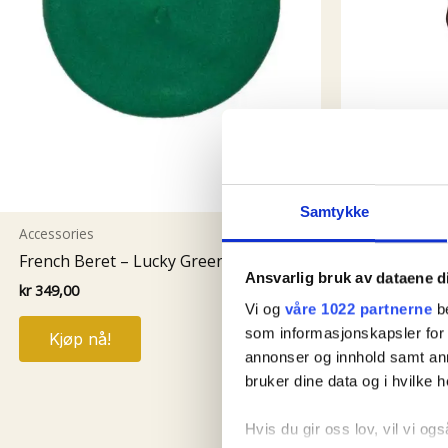
Samtykke
Accessories
French Beret – Lucky Green
Accessories
Ansvarlig bruk av dataene d
Elvira Net 
kr
349,00
Vi og
våre 1022 partnerne
be
kr
329,00
som informasjonskapsler for å
Kjøp nå!
annonser og innhold samt an
Kjøp nå
bruker dine data og i hvilke h
M
L
XL
Hvis du gir oss lov, vil vi ogs