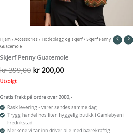
Hjem
/
Accessories
/
Hodeplagg og skjerf
/ Skjerf Penny
Guacemole
Skjerf Penny Guacemole
Opprinnelig
Nåværende
kr
399,00
kr
200,00
pris
pris
Utsolgt
var:
er:
Gratis frakt på ordre over 2000,-
kr 399,00.
kr 200,00.
Rask levering - varer sendes samme dag
Trygg handel hos liten hyggelig butikk i Gamlebyen i
Fredrikstad
Merkene vi tar inn driver alle med bærekraftig