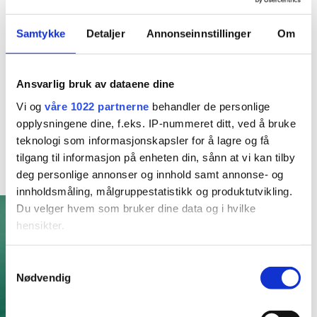
med å produsere alt selv til privatkunder. Det ligger mye
jobb bak et klesplagg
Så da endte det med at jeg
Samtykke
Detaljer
Annonseinnstillinger
Om
valgte å ta inn klesmerker som jeg selv elsker og har selv
handlet i storbyene. Fredrikstad er jo en liten storby (i følge
oss selv i allefall
) så hvorfor skal ikke vi ha en like kul
Ansvarlig bruk av dataene dine
Accessories
Accessories
vintageinspirert klesbutikk som de andre kule byene har?
Edith lace tights mørk
French Beret – Lucky
Vi og
våre 1022 partnerne
behandler de personlige
Resten er historie og i dag er Emm K. en liten bedrift
oliven
Green
opplysningene dine, f.eks. IP-nummeret ditt, ved å bruke
med fine vikarer og støttespillere og kanskje de kuleste
teknologi som informasjonskapsler for å lagre og få
kr
269,00
kr
349,00
kundene?
5 år er gått, spennende å se hva de neste 5
tilgang til informasjon på enheten din, sånn at vi kan tilby
vil by på! Takk til dere alle, love you all
deg personlige annonser og innhold samt annonse- og
Kjøp nå!
Kjøp nå!
innholdsmåling, målgruppestatistikk og produktutvikling.
Du velger hvem som bruker dine data og i hvilke
hensikter.
Hvis du gir oss lov, vil vi også gjerne:
Samtykkevalg
Nødvendig
Innhente informasjon om den geografiske
beliggenheten din, som kan være nøyaktig innenfor
flere meter