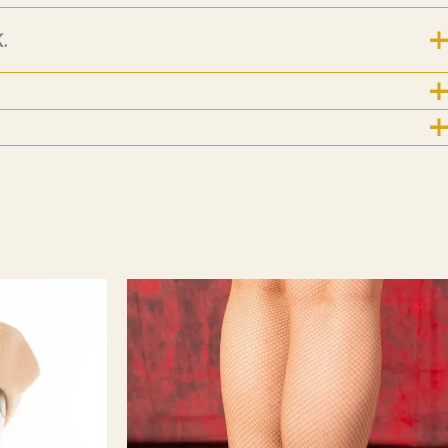
.
For nye følgere og kunder kommer her litt historie
.
8.7.2019 ble Emm K.-butikken født! Emm K. startet
r konseptet noe annerledes. Det startet med at jeg etter 17
ere som kostymesyer på Riksteatret og lagde min egen
t Emm K. skulle være et sted man kunne komme å velge seg
hadde designet + velge stoffer, for å få et skreddersydd
t til nettopp din kropp. For å få til en «bærekraftig» pris
 i Lituaen som fikk tilsendt mønster, mål og stoffer av Emm
 sendt tilbake til Norge. Og rett til dere etter en prøving og
os meg. Etter en liten stund så mistet jeg dette samarbeidet
e jeg at det IKKE ville gå rundt økonomisk , med å
 privatkunder. Det ligger mye jobb bak et klesplagg
 jeg valgte å ta inn klesmerker som jeg selv elsker og har
. Fredrikstad er jo en liten storby (i følge oss selv i allefall