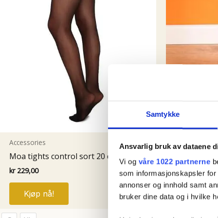
Samtykke
50-talls klær
Accessories
Ansvarlig bruk av dataene d
Contrast S
Moa tights control sort 20 denier
Vi og
våre 1022 partnerne
be
Black
kr
229,00
som informasjonskapsler for å
kr
229,00
Dette
annonser og innhold samt an
Kjøp nå!
produktet
bruker dine data og i hvilke h
Kjøp nå
har