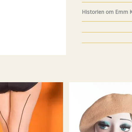
Historien om Emm K
8.Juli fylte Emm K. 5 år
og funfacts om EMM K
litt før det, men da va
år avsluttet min karri
bedrift. Jeg ønsket a
utvalgte modeller jeg 
plagg som passet perfek
så hadde jeg en systue
K. hvor det ble sydd og
mulig noe tilpasning h
Og av erfaring visst
produsere alt selv til
Så da endte det med at
selv handlet i storbyene