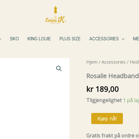
SKO
KING LOUIE
PLUS SIZE
ACCESSORIES
ME
Hjem
/
Accessories
/
Hode
Rosalie Headband
kr
189,00
Tilgjengelighet
1 på l
Rosalie
Kjøp nå!
Headband
Sort
antall
Gratis frakt på ordre o