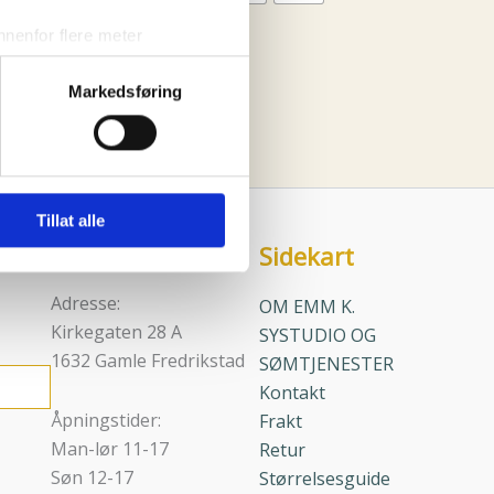
varianter.
nenfor flere meter
Alternativene
Clear
vtrykk)
kan
Markedsføring
elge hvordan de skal brukes.
velges
sler.
på
produktsiden
iale mediefunksjoner og for å
 med partnerne våre innen
Tillat alle
u har gjort tilgjengelig for
Sidekart
Kontaktinfo
Adresse:
OM EMM K.
Kirkegaten 28 A
SYSTUDIO OG
1632 Gamle Fredrikstad
SØMTJENESTER
Kontakt
Åpningstider:
Frakt
Man-lør 11-17
Retur
Søn 12-17
Størrelsesguide