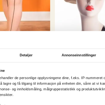
) så hvorfor skal ik
kule byene har?
Rest
vikarer og støttespill
spennende å se hva de n
Detaljer
Annonseinnstillinger
ine
eamed Tights Champagne
handler de personlige opplysningene dine, f.eks. IP-nummeret di
Accessories
 lagre og få tilgang til informasjon på enheten din, sånn at vi ka
French Beret – Peanut B
nonse- og innholdsmåling, målgruppestatistikk og produktutvikl
Dette
kr
349,00
ensikter.
!
produktet
Kjøp nå!
har