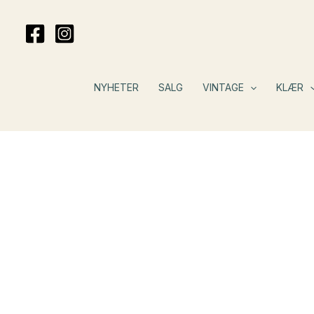
Hopp
rett
til
innholdet
NYHETER
SALG
VINTAGE
KLÆR