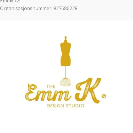
Emmk AS
Organisasjonsnummer: 927686228