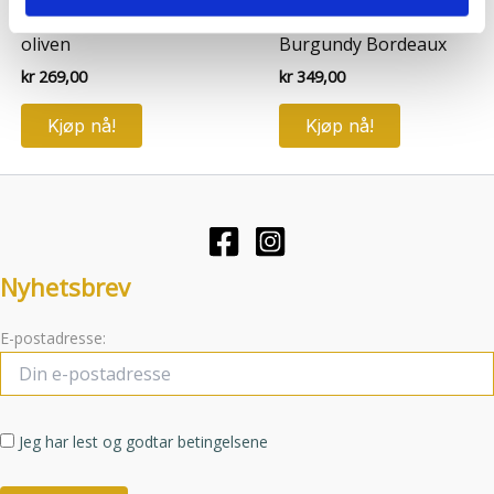
Edith lace tights mørk
French Beret –
eller som de har samlet inn gjennom din bruk av
oliven
Burgundy Bordeaux
tjenestene deres.
kr
269,00
kr
349,00
Kjøp nå!
Kjøp nå!
Nyhetsbrev
E-postadresse:
Jeg har lest og godtar betingelsene