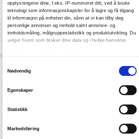
pris
pris
Kjøp nå!
opplysningene dine, f.eks. IP-nummeret ditt, ved å bruke
Dette
produktet
var:
er:
Kjøp nå!
teknologi som informasjonskapsler for å lagre og få tilgang
kr 449,00.
kr 225,00.
produktet
har
S
M
L
XL
2XL
til informasjon på enheten din, sånn at vi kan tilby deg
har
flere
XS
S
M
L
XL
personlige annonser og innhold samt annonse- og
flere
varianter.
innholdsmåling, målgruppestatistikk og produktutvikling. Du
Clear
varianter.
Alternative
XXL
velger hvem som bruker dine data og i hvilke hensikter.
Alternativene
kan
kan
velges
Clear
Hvis du gir oss lov, vil vi også gjerne:
velges
på
Innhente informasjon om den geografiske
Samtykkevalg
på
produktsid
Nødvendig
beliggenheten din, som kan være nøyaktig innenfor
produktsiden
flere meter
Identifisere enheten din ved å aktivt skanne den for
Egenskaper
bestemte karakteristikker (fingeravtrykk)
Under
mer info
kan du lese om hvordan dine personlige
Statistikk
data behandles og hvordan du kan velge hvordan de skal
brukes. Du kan hele tiden endre eller trekke tilbake ditt
samtykke fra erklæringen om informasjonskapsler.
Markedsføring