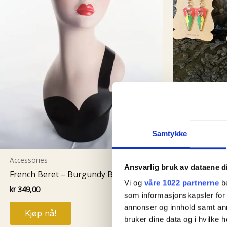
Accessories
Samtykke
Ørepynt i n
Shophullab
Accessories
Ansvarlig bruk av dataene d
French Beret – Burgundy Bordeaux
kr
199,00
Vi og
våre 1022 partnerne
be
kr
349,00
som informasjonskapsler for å
Kjøp nå
annonser og innhold samt an
Kjøp nå!
bruker dine data og i hvilke h