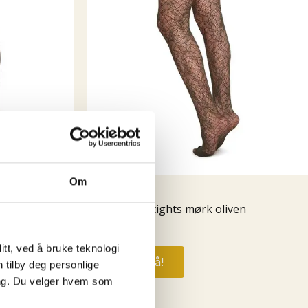
este 5 vil by på! Takk til dere alle, love you all
Om
Accessories
Edith lace tights mørk oliven
kr
269,00
tt, ved å bruke teknologi
Kjøp nå!
n tilby deg personlige
t
ing. Du velger hvem som