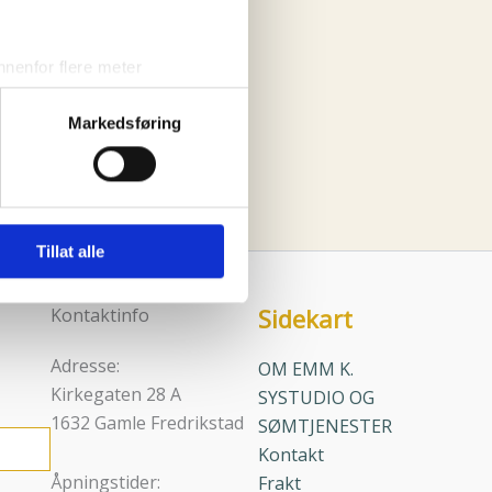
vene
nenfor flere meter
vtrykk)
Markedsføring
elge hvordan de skal brukes.
sler.
iden
iale mediefunksjoner og for å
 med partnerne våre innen
Tillat alle
u har gjort tilgjengelig for
Sidekart
Kontaktinfo
Adresse:
OM EMM K.
Kirkegaten 28 A
SYSTUDIO OG
1632 Gamle Fredrikstad
SØMTJENESTER
Kontakt
Åpningstider:
Frakt