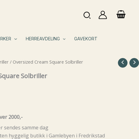
Søk
RKER
HERREAVDELING
GAVEKORT
iller
/ Oversized Cream Square Solbriller
quare Solbriller
ver 2000,-
rer sendes samme dag
ten hyggelig butikk i Gamlebyen i Fredrikstad