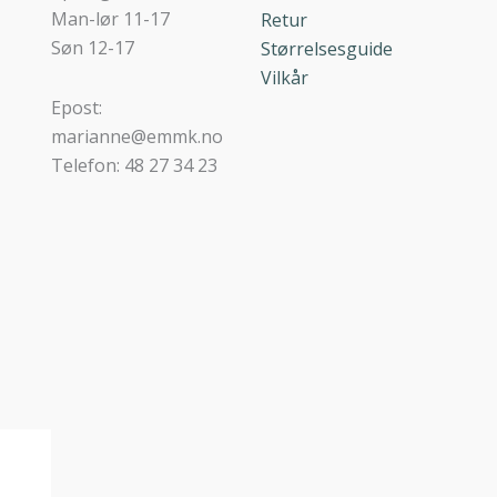
Man-lør 11-17
Retur
Søn 12-17
Størrelsesguide
Vilkår
Epost:
marianne@emmk.no
Telefon: 48 27 34 23