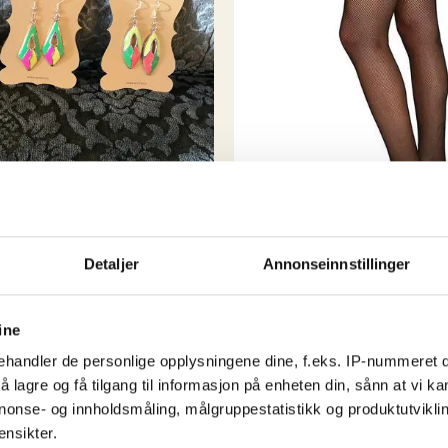
spennende å se hva de n
Detaljer
Annonseinnstillinger
Accessories
eonfarger fra
Elvira Net Tights
aloo
ine
kr
329,00
Dette
handler de personlige opplysningene dine, f.eks. IP-nummeret di
Dette
Kjøp nå!
 lagre og få tilgang til informasjon på enheten din, sånn at vi ka
produkte
!
produktet
nonse- og innholdsmåling, målgruppestatistikk og produktutvikl
har
har
ensikter.
M
L
XL
flere