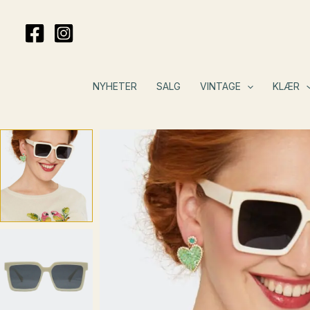
Hopp
rett
til
innholdet
NYHETER
SALG
VINTAGE
KLÆR