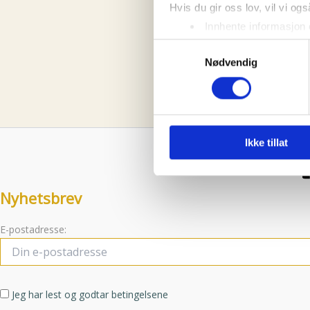
Hvis du gir oss lov, vil vi ogs
36
37
3
Innhente informasjon 
Identifisere enheten d
Samtykkevalg
Clear
Nødvendig
Under
mer info
kan du lese 
Du kan hele tiden endre eller
Vi bruker informasjonskapsler
analysere trafikken vår. Vi 
Ikke tillat
sosiale medier, annonsering 
dem, eller som de har samlet
Nyhetsbrev
E-postadresse:
Jeg har lest og godtar betingelsene