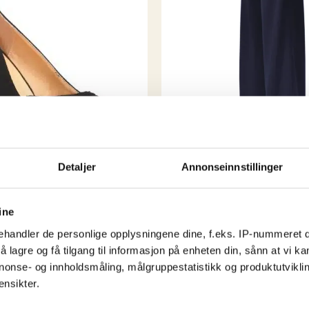
kule byene har?
Rest
vikarer og støttespill
spennende å se hva de n
40-tallet
Detaljer
Annonseinnstillinger
1940s Swing Trousers – 
kr
1,299,00
ine
Dette
handler de personlige opplysningene dine, f.eks. IP-nummeret di
Kjøp nå!
produkte
 lagre og få tilgang til informasjon på enheten din, sånn at vi ka
har
nonse- og innholdsmåling, målgruppestatistikk og produktutvikl
XS
S
M
L
XL
2
flere
Dette
ensikter.
!
varianter.
produktet