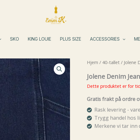
SKO
KING LOUIE
PLUS SIZE
ACCESSORIES
ME
Hjem
/
40-tallet
/ Jolene 
Jolene Denim Jea
Dette produktet er for tid
Gratis frakt på ordre o
Rask levering - va
Trygg handel hos li
Merkene vi tar inn 