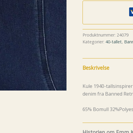
Produktnummer:
24079
Kategorier:
40-tallet
,
Ban
Beskrivelse
Kule 1940-tallsinspire
denim fra Banned Ret
65% Bomull 32%Polyes
Historien om Emm K