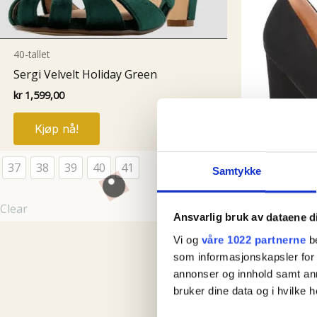
40-tallet
Sergi Velvelt Holiday Green
kr
1,599,00
Dette
Kjøp nå!
produktet
har
37
38
39
40
41
flere
Samtykke
varianter.
Alternativene
Clear
Ansvarlig bruk av dataene d
kan
40-tallet
Vi og
våre 1022 partnerne
be
velges
Ava Heels
som informasjonskapsler for å
på
kr
899,00
annonser og innhold samt an
produktsiden
bruker dine data og i hvilke h
Kjøp nå