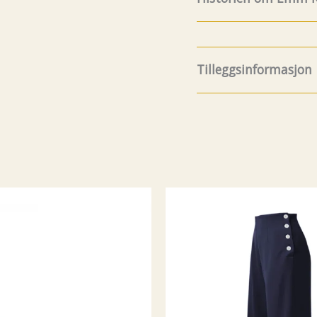
8.Juli fylte Emm K. 5 år
og funfacts om EMM K
Tilleggsinformasjon
litt før det, men da va
år avsluttet min karri
bedrift. Jeg ønsket a
Størrelse
utvalgte modeller jeg 
plagg som passet perfek
så hadde jeg en systue
K. hvor det ble sydd og
mulig noe tilpasning h
Og av erfaring visst
produsere alt selv til
Så da endte det med at
selv handlet i storbyene
) så hvorfor skal ik