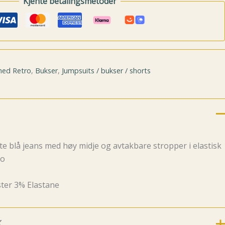
Kjente betalingsmetoder
ned Retro
,
Bukser
,
Jumpsuits / bukser / shorts
rte blå jeans med høy midje og avtakbare stropper i elastisk
ro
ter 3% Elastane
.