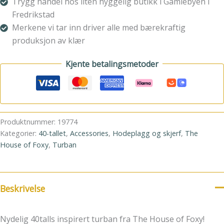
Trygg handel hos liten hyggelig butikk i Gamlebyen i
Fredrikstad
Merkene vi tar inn driver alle med bærekraftig
produksjon av klær
Kjente betalingsmetoder
Produktnummer:
19774
Kategorier:
40-tallet
,
Accessories
,
Hodeplagg og skjerf
,
The
House of Foxy
,
Turban
Beskrivelse
Nydelig 40talls inspirert turban fra The House of Foxy!