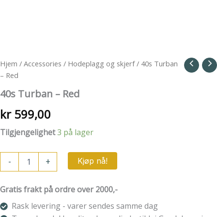
Hjem
/
Accessories
/
Hodeplagg og skjerf
/ 40s Turban
– Red
40s Turban – Red
kr
599,00
Tilgjengelighet
3 på lager
40s
-
+
Kjøp nå!
Turban
-
Red
Gratis frakt på ordre over 2000,-
antall
Rask levering - varer sendes samme dag