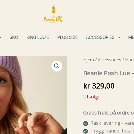
SKO
KING LOUIE
PLUS SIZE
ACCESSORIES
ME
Hjem
/
Accessories
/
Hode
Beanie Posh Lue –
kr
329,00
Utsolgt
Gratis frakt på ordre o
Rask levering - va
Trygg handel hos li