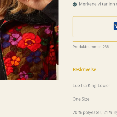
Merkene vi tar inn 
Produktnummer:
23811
Beskrivelse
Lue fra King Louie!
One Size
70 % polyester, 21 % ny