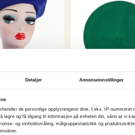
selv handlet i storbyene
) så hvorfor skal ik
kule byene har?
Rest
vikarer og støttespill
spennende å se hva de n
Detaljer
Annonseinnstillinger
ine
Accessories
handler de personlige opplysningene dine, f.eks. IP-nummeret di
French Beret – Lucky Gre
 lagre og få tilgang til informasjon på enheten din, sånn at vi ka
kr
349,00
nonse- og innholdsmåling, målgruppestatistikk og produktutvikl
ensikter.
t – Space Blue