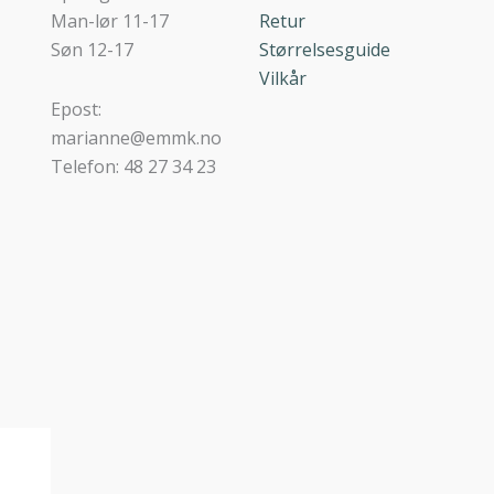
Man-lør 11-17
Retur
Søn 12-17
Størrelsesguide
Vilkår
Epost:
marianne@emmk.no
Telefon: 48 27 34 23