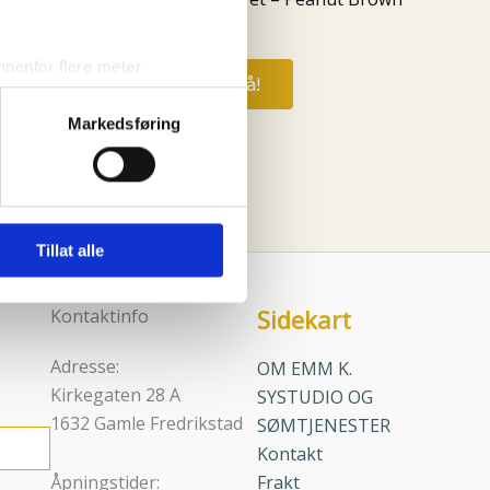
kr
349,00
nenfor flere meter
Kjøp nå!
vtrykk)
Markedsføring
elge hvordan de skal brukes.
sler.
iale mediefunksjoner og for å
 med partnerne våre innen
Tillat alle
u har gjort tilgjengelig for
Sidekart
Kontaktinfo
Adresse:
OM EMM K.
Kirkegaten 28 A
SYSTUDIO OG
1632 Gamle Fredrikstad
SØMTJENESTER
Kontakt
Åpningstider:
Frakt