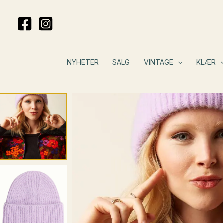
Hopp
rett
til
innholdet
NYHETER
SALG
VINTAGE
KLÆR