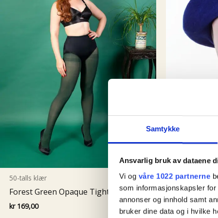
Samtykke
Ansvarlig bruk av dataene d
Vi og
våre 1022 partnerne
be
50-talls klær
som informasjonskapsler for å
Forest Green Opaque Tights
annonser og innhold samt an
Accessories
kr
169,00
bruker dine data og i hvilke h
French Bere