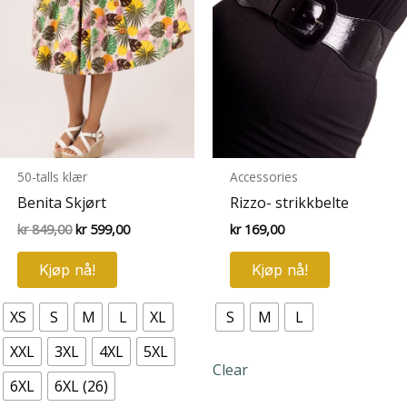
50-talls klær
Accessories
Benita Skjørt
Rizzo- strikkbelte
Opprinnelig
Nåværende
kr
849,00
kr
599,00
kr
169,00
pris
pris
Dette
Dette
var:
er:
Kjøp nå!
Kjøp nå!
kr 849,00.
kr 599,00.
produktet
produktet
har
har
XS
S
M
L
XL
S
M
L
flere
flere
varianter.
varianter.
XXL
3XL
4XL
5XL
Clear
Alternativene
Alternative
6XL
6XL (26)
kan
kan