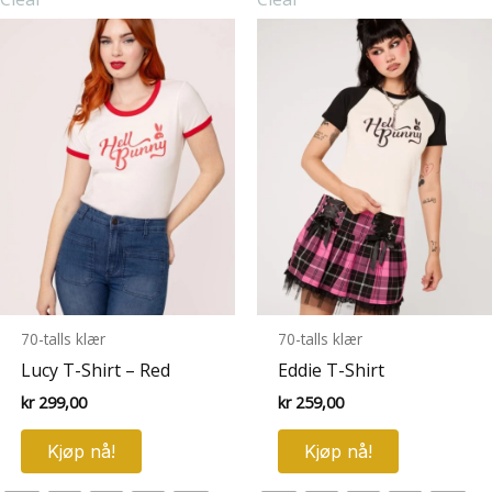
Alternativene
Alternative
kan
kan
velges
velges
på
på
produktsiden
produktsid
70-talls klær
70-talls klær
Lucy T-Shirt – Red
Eddie T-Shirt
kr
299,00
kr
259,00
Dette
Dette
Kjøp nå!
Kjøp nå!
produktet
produktet
har
har