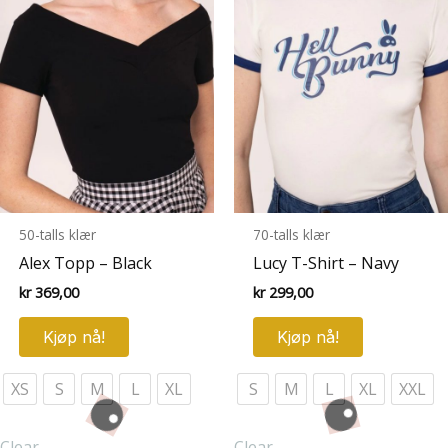
50-talls klær
70-talls klær
Alex Topp – Black
Lucy T-Shirt – Navy
kr
369,00
kr
299,00
Dette
Dette
Kjøp nå!
Kjøp nå!
produktet
produktet
har
har
XS
S
M
L
XL
S
M
L
XL
XXL
flere
flere
varianter.
varianter.
Clear
Clear