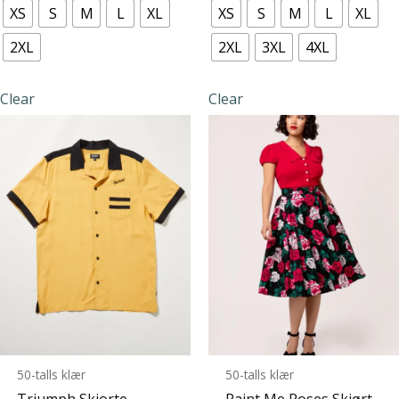
XS
S
M
L
XL
XS
S
M
L
XL
flere
flere
varianter.
varianter.
2XL
2XL
3XL
4XL
Alternativene
Alternative
kan
kan
Clear
Clear
velges
velges
på
på
produktsiden
produktsid
50-talls klær
50-talls klær