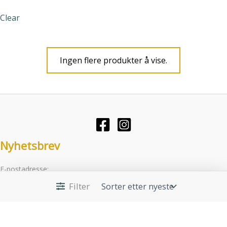
velges
velges
Clear
på
på
produktsiden
produktsid
Ingen flere produkter å vise.
Nyhetsbrev
E-postadresse:
Filter
Jeg har lest og godtar betingelsene