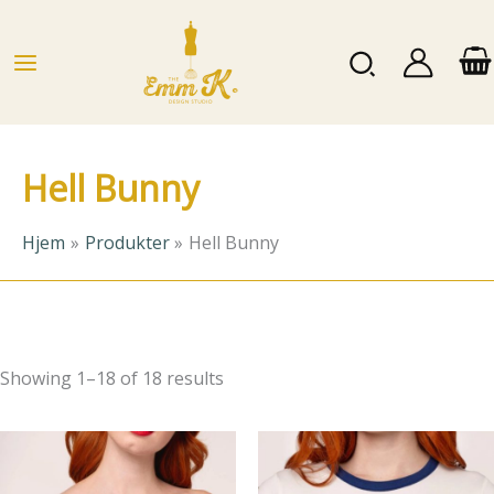
Hopp
rett
Søk
til
innholdet
Hell Bunny
Hjem
Produkter
Hell Bunny
Showing 1–18 of 18 results