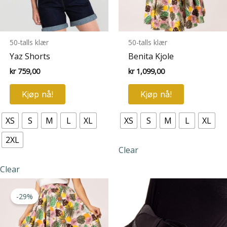
50-talls klær
50-talls klær
Yaz Shorts
Benita Kjole
kr
759,00
kr
1,099,00
Dette
Dette
Kjøp nå!
Kjøp nå!
produktet
produktet
har
har
XS
S
M
L
XL
XS
S
M
L
XL
flere
flere
varianter.
varianter.
2XL
Clear
Alternativene
Alternative
kan
kan
Clear
velges
velges
på
på
-29%
produktsiden
produktsid