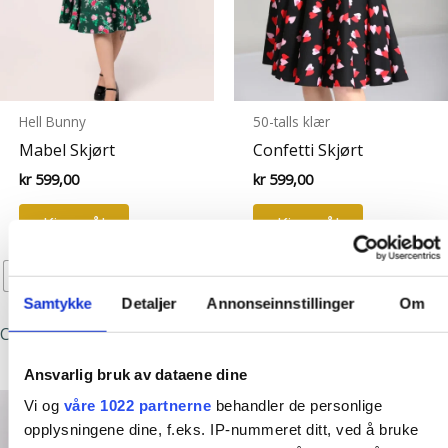
Hell Bunny
50-talls klær
Mabel Skjørt
Confetti Skjørt
kr
599,00
kr
599,00
Dette
Dette
Kjøp nå!
Kjøp nå!
produktet
produktet
har
har
XS
S
M
L
XL
XS
S
M
L
XL
flere
flere
Samtykke
Detaljer
Annonseinnstillinger
Om
varianter.
varianter.
2XL
3XL
4XL
Clear
Alternativene
Alternative
kan
kan
Clear
Ansvarlig bruk av dataene dine
velges
velges
Vi og
våre 1022 partnerne
behandler de personlige
på
på
opplysningene dine, f.eks. IP-nummeret ditt, ved å bruke
produktsiden
produktsid