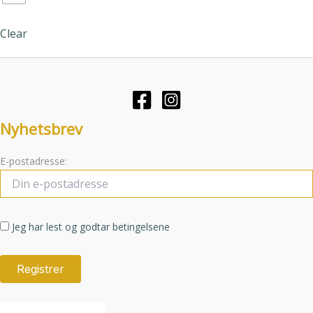
Alternativene
kan
kan
velges
Clear
velges
på
på
produktsid
produktsiden
Nyhetsbrev
E-postadresse:
Jeg har lest og godtar betingelsene