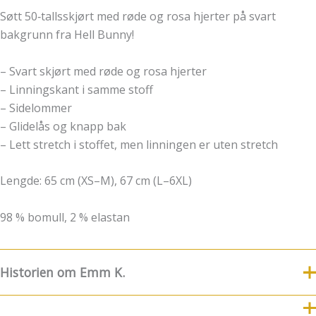
Søtt 50‑tallsskjørt med røde og rosa hjerter på svart
bakgrunn fra Hell Bunny!
– Svart skjørt med røde og rosa hjerter
– Linningskant i samme stoff
– Sidelommer
– Glidelås og knapp bak
– Lett stretch i stoffet, men linningen er uten stretch
Lengde: 65 cm (XS–M), 67 cm (L–6XL)
98 % bomull, 2 % elastan
Historien om Emm K.
8.Juli fylte Emm K. 5 år
For nye følgere og kunder