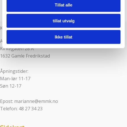
annonser et personlig preg, for å levere sosiale
Tillat alle
mediefunksjoner og for å analysere trafikken vår. Vi deler
dessuten informasjon om hvordan du bruker nettstedet
tillat utvalg
vårt, med partnerne våre innen sosiale medier,
Kontaktinfo
annonsering og analysearbeid, som kan kombinere den
Ikke tillat
med annen informasjon du har gjort tilgjengelig for dem,
Adresse:
eller som de har samlet inn gjennom din bruk av
Kirkegaten 28 A
tjenestene deres.
1632 Gamle Fredrikstad
Åpningstider:
Man-lør 11-17
Søn 12-17
Epost: marianne@emmk.no
Telefon: 48 27 34 23