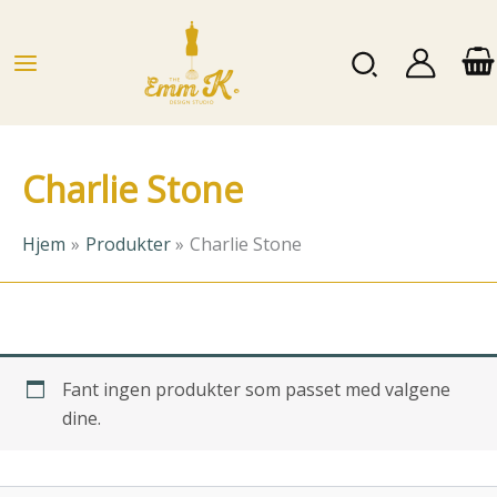
Hopp
rett
Søk
til
innholdet
Charlie Stone
Hjem
Produkter
Charlie Stone
Fant ingen produkter som passet med valgene
dine.