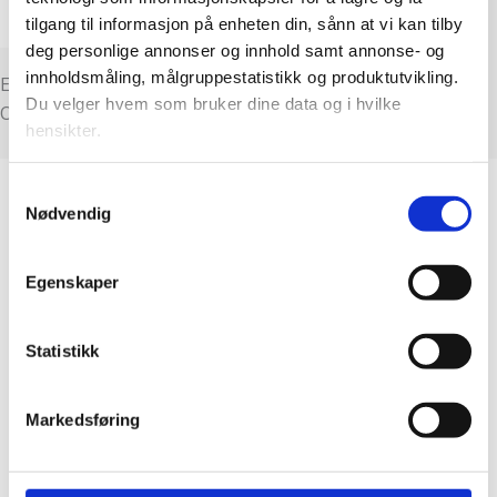
tilgang til informasjon på enheten din, sånn at vi kan tilby
deg personlige annonser og innhold samt annonse- og
innholdsmåling, målgruppestatistikk og produktutvikling.
Emmk AS
Du velger hvem som bruker dine data og i hvilke
Organisasjonsnummer: 927686228
hensikter.
Hvis du gir oss lov, vil vi også gjerne:
Samtykkevalg
Nødvendig
Innhente informasjon om den geografiske
beliggenheten din, som kan være nøyaktig innenfor
flere meter
Egenskaper
Identifisere enheten din ved å aktivt skanne den
for bestemte karakteristikker (fingeravtrykk)
Statistikk
Under
mer info
kan du lese om hvordan dine personlige
data behandles og hvordan du kan velge hvordan de skal
brukes. Du kan hele tiden endre eller trekke tilbake ditt
Markedsføring
samtykke fra erklæringen om informasjonskapsler.
Vi bruker informasjonskapsler for å gi innhold og