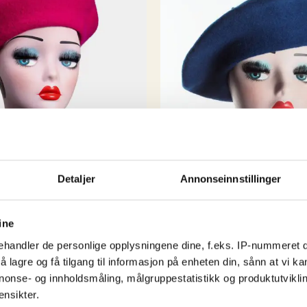
Så da endte det med at
selv handlet i storbyene
) så hvorfor skal ik
kule byene har?
Rest
vikarer og støttespill
spennende å se hva de n
Detaljer
Annonseinnstillinger
ine
handler de personlige opplysningene dine, f.eks. IP-nummeret di
 lagre og få tilgang til informasjon på enheten din, sånn at vi ka
nonse- og innholdsmåling, målgruppestatistikk og produktutvikl
ensikter.
t – Pretty Pink