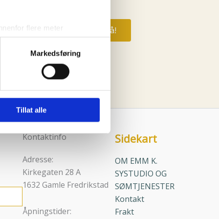
kr
199,00
etrol
nenfor flere meter
Kjøp nå!
vtrykk)
Markedsføring
elge hvordan de skal brukes.
sler.
iale mediefunksjoner og for å
 med partnerne våre innen
Tillat alle
u har gjort tilgjengelig for
Sidekart
Kontaktinfo
Adresse:
OM EMM K.
Kirkegaten 28 A
SYSTUDIO OG
1632 Gamle Fredrikstad
SØMTJENESTER
Kontakt
Åpningstider:
Frakt