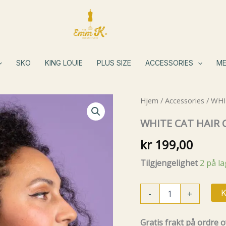
SKO
KING LOUIE
PLUS SIZE
ACCESSORIES
ME
Hjem
/
Accessories
/ WHI
WHITE CAT HAIR
kr
199,00
Tilgjengelighet
2 på l
WHITE
-
+
K
CAT
HAIR
CLAW
Gratis frakt på ordre o