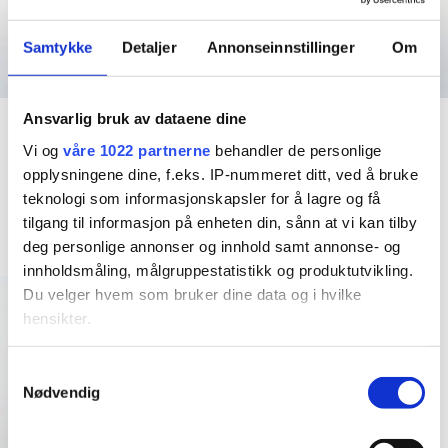
med å produsere alt selv til privatkunder. Det ligger mye
jobb bak et klesplagg
Så da endte det med at jeg
Samtykke
Detaljer
Annonseinnstillinger
Om
valgte å ta inn klesmerker som jeg selv elsker og har selv
handlet i storbyene. Fredrikstad er jo en liten storby (i følge
oss selv i allefall
) så hvorfor skal ikke vi ha en like kul
Ansvarlig bruk av dataene dine
Accessories
Accessories
vintageinspirert klesbutikk som de andre kule byene har?
French Beret – Peanut
French Beret – Golden
Vi og
våre 1022 partnerne
behandler de personlige
Resten er historie og i dag er Emm K. en liten bedrift
Brown
Curry
opplysningene dine, f.eks. IP-nummeret ditt, ved å bruke
med fine vikarer og støttespillere og kanskje de kuleste
teknologi som informasjonskapsler for å lagre og få
kr
349,00
kr
349,00
kundene?
5 år er gått, spennende å se hva de neste 5
tilgang til informasjon på enheten din, sånn at vi kan tilby
vil by på! Takk til dere alle, love you all
deg personlige annonser og innhold samt annonse- og
Kjøp nå!
Kjøp nå!
innholdsmåling, målgruppestatistikk og produktutvikling.
Du velger hvem som bruker dine data og i hvilke
hensikter.
Hvis du gir oss lov, vil vi også gjerne:
Samtykkevalg
Nødvendig
Innhente informasjon om den geografiske
beliggenheten din, som kan være nøyaktig innenfor
flere meter