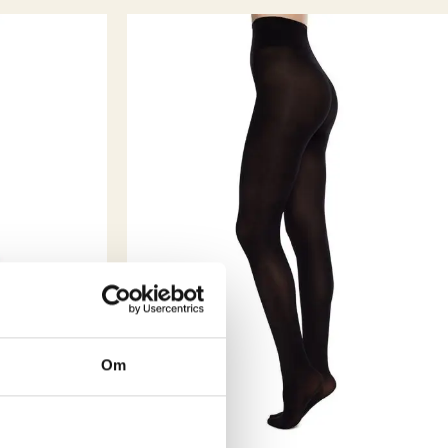
os meg. Etter en liten stund så mistet jeg dette samarbeidet
e jeg at det IKKE ville gå rundt økonomisk , med å
 privatkunder. Det ligger mye jobb bak et klesplagg
 jeg valgte å ta inn klesmerker som jeg selv elsker og har
. Fredrikstad er jo en liten storby (i følge oss selv i allefall
ke vi ha en like kul vintageinspirert klesbutikk som de andre
en er historie og i dag er Emm K. en liten bedrift med fine
ere og kanskje de kuleste kundene?
5 år er gått,
este 5 vil by på! Takk til dere alle, love you all
Om