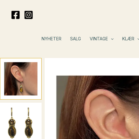
Hopp
rett
til
innholdet
NYHETER
SALG
VINTAGE
KLÆR