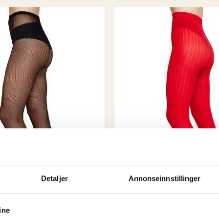
mulig noe tilpasning h
Og av erfaring visst
produsere alt selv til
Så da endte det med at
selv handlet i storbyene
) så hvorfor skal ik
kule byene har?
Rest
vikarer og støttespill
spennende å se hva de n
Detaljer
Annonseinnstillinger
ine