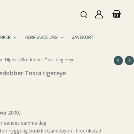
Søk
RKER
HERREAVDELING
GAVEKORT
an Hippies Øredobber Tosca tigereye
edobber Tosca tigereye
ver 2000,-
rer sendes samme dag
ten hyggelig butikk i Gamlebyen i Fredrikstad