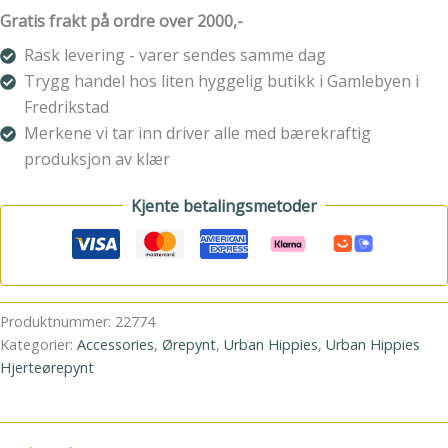
Teal
Gratis frakt på ordre over 2000,-
hearts
Rask levering - varer sendes samme dag
gp
antall
Trygg handel hos liten hyggelig butikk i Gamlebyen i
Fredrikstad
Merkene vi tar inn driver alle med bærekraftig
produksjon av klær
Kjente betalingsmetoder
Produktnummer:
22774
Kategorier:
Accessories
,
Ørepynt
,
Urban Hippies
,
Urban Hippies
Hjerteørepynt