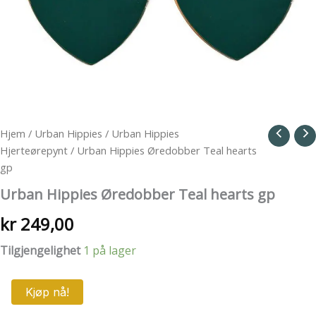
Hjem
/
Urban Hippies
/
Urban Hippies
Hjerteørepynt
/ Urban Hippies Øredobber Teal hearts
gp
Urban Hippies Øredobber Teal hearts gp
kr
249,00
Tilgjengelighet
1 på lager
Urban
Kjøp nå!
Hippies
Øredobber