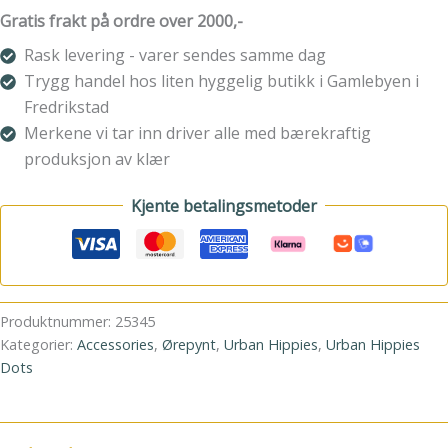
Dots
Gratis frakt på ordre over 2000,-
Solid
Rask levering - varer sendes samme dag
Lake
Blue
Trygg handel hos liten hyggelig butikk i Gamlebyen i
Silver
Fredrikstad
antall
Merkene vi tar inn driver alle med bærekraftig
produksjon av klær
Kjente betalingsmetoder
Produktnummer:
25345
Kategorier:
Accessories
,
Ørepynt
,
Urban Hippies
,
Urban Hippies
Dots