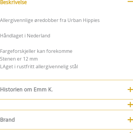
Beskrivelse
Allergivennlige øredobber fra Urban Hippies
Håndlaget i Nederland
Fargeforskjeller kan forekomme
Stenen er 12 mm
LAget i rustfritt allergivennelig stål
Historien om Emm K.
8.Juli fylte Emm K. 5 år
For nye følgere og kunder
kommer her litt historie og funfacts om EMM K.
Brand
8.7.2019 ble Emm K.-butikken født! Emm K. startet litt før
det, men da var konseptet noe annerledes. Det startet med