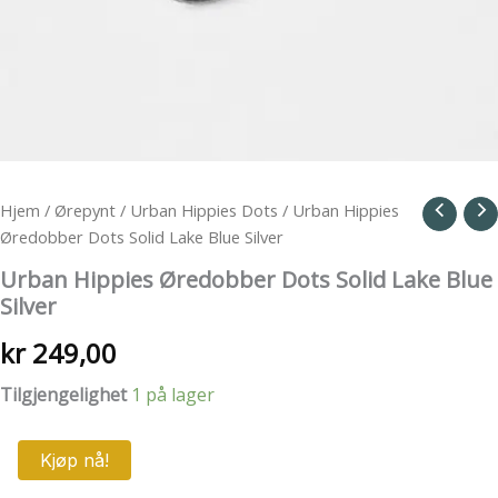
Hjem
/
Ørepynt
/
Urban Hippies Dots
/ Urban Hippies
Øredobber Dots Solid Lake Blue Silver
Urban Hippies Øredobber Dots Solid Lake Blue
Silver
kr
249,00
Tilgjengelighet
1 på lager
Urban
Kjøp nå!
Hippies
Øredobber