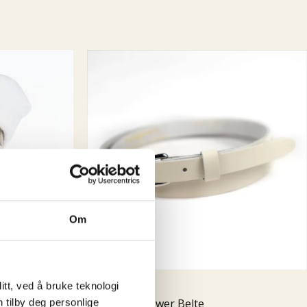
 i Lituaen som fikk tilsendt mønster, mål og stoffer av Emm
 sendt tilbake til Norge. Og rett til dere etter en prøving og
os meg. Etter en liten stund så mistet jeg dette samarbeidet
e jeg at det IKKE ville gå rundt økonomisk , med å
 privatkunder. Det ligger mye jobb bak et klesplagg
 jeg valgte å ta inn klesmerker som jeg selv elsker og har
. Fredrikstad er jo en liten storby (i følge oss selv i allefall
ke vi ha en like kul vintageinspirert klesbutikk som de andre
en er historie og i dag er Emm K. en liten bedrift med fine
ere og kanskje de kuleste kundene?
5 år er gått,
este 5 vil by på! Takk til dere alle, love you all
Om
Accessories
tt, ved å bruke teknologi
n tilby deg personlige
Creamy Power Belte