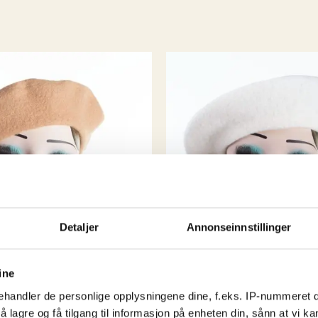
så hadde jeg en systue
K. hvor det ble sydd og
mulig noe tilpasning h
Og av erfaring visst
produsere alt selv til
Så da endte det med at
selv handlet i storbyene
) så hvorfor skal ik
kule byene har?
Rest
vikarer og støttespill
spennende å se hva de n
Detaljer
Annonseinnstillinger
ine
handler de personlige opplysningene dine, f.eks. IP-nummeret di
 lagre og få tilgang til informasjon på enheten din, sånn at vi ka