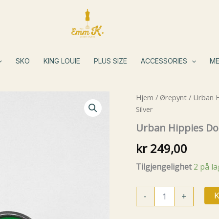
SKO
KING LOUIE
PLUS SIZE
ACCESSORIES
ME
Hjem
/
Ørepynt
/
Urban H
Silver
Urban Hippies Dots
kr
249,00
Tilgjengelighet
2 på l
Urban
-
+
K
Hippies
Dots