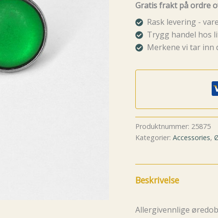
Silky
Gratis frakt på ordre o
Classic
green
Rask levering - va
Silver
Trygg handel hos li
antall
Merkene vi tar inn 
Produktnummer:
25875
Kategorier:
Accessories
,
Ø
Beskrivelse
Allergivennlige øredo