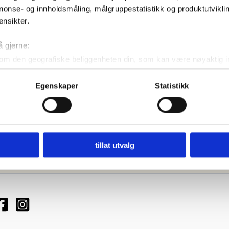
nonse- og innholdsmåling, målgruppestatistikk og produktutvikl
ensikter.
å gjerne:
om den geografiske beliggenheten din, som kan være nøyaktig in
Accessories
in ved å aktivt skanne den for bestemte karakteristikker (fingera
et – Peanut Brown
French Beret – Vanilla Wh
Egenskaper
Statistikk
om hvordan dine personlige data behandles og hvordan du kan v
kr
349,00
 trekke tilbake ditt samtykke fra erklæringen om informasjonskap
!
Kjøp nå!
 for å gi innhold og annonser et personlig preg, for å levere sos
deler dessuten informasjon om hvordan du bruker nettstedet vårt,
tillat utvalg
og analysearbeid, som kan kombinere den med annen informasjon d
 inn gjennom din bruk av tjenestene deres.