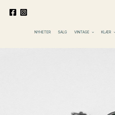
Hopp
rett
til
innholdet
NYHETER
SALG
VINTAGE
KLÆR