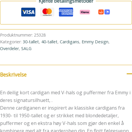
Kjente betalingsmetoder
Produktnummer:
25328
Kategorier:
30-tallet
,
40-tallet
,
Cardigans
,
Emmy Design
,
Overdeler
,
SALG
Beskrivelse
En deilig kort cardigan med V-hals og puffermer fra Emmy i
deres signatursilhuett, .
Denne cardiganen er inspirert av klassiske cardigans fra
1930- til 1950-tallet og er strikket med blondedetaljer,
puffermer og en ekstra høy V-hals som gjør den enkel å
kombinere med alt fra garderoben din. En flott følgesvenn