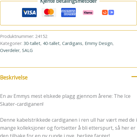
Kjente betalingsmetoder
Produktnummer:
24152
Kategorier:
30-tallet
,
40-tallet
,
Cardigans
,
Emmy Design
,
Overdeler
,
SALG
Beskrivelse
En av Emmys mest elskede plagg gjennom årene: The Ice
Skater-cardiganen!
Denne kabelstrikkede cardiganen i ren ull har vært med de ​​i
mange kolleksjoner og fortsetter å bli etterspurt, så her er
den tilbake for en ny runde i nye, herlige farger!