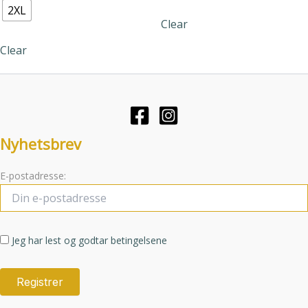
varianter.
varianter.
2XL
Clear
Alternativene
Alternative
kan
kan
Clear
velges
velges
på
på
produktsiden
produktsid
Nyhetsbrev
E-postadresse:
Jeg har lest og godtar betingelsene