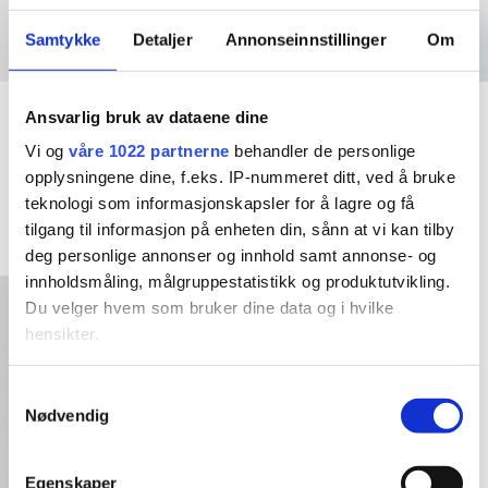
jobb bak et klesplagg
Så da endte det med at jeg
valgte å ta inn klesmerker som jeg selv elsker og har selv
Samtykke
Detaljer
Annonseinnstillinger
Om
handlet i storbyene. Fredrikstad er jo en liten storby (i følge
oss selv i allefall
) så hvorfor skal ikke vi ha en like kul
Accessories
Accessories
Ansvarlig bruk av dataene dine
vintageinspirert klesbutikk som de andre kule byene har?
French Beret – Pretty
French Beret – Lollipop
Resten er historie og i dag er Emm K. en liten bedrift
Vi og
våre 1022 partnerne
behandler de personlige
Pink
Purple
opplysningene dine, f.eks. IP-nummeret ditt, ved å bruke
med fine vikarer og støttespillere og kanskje de kuleste
kr
349,00
kr
349,00
teknologi som informasjonskapsler for å lagre og få
kundene?
5 år er gått, spennende å se hva de neste 5
tilgang til informasjon på enheten din, sånn at vi kan tilby
vil by på! Takk til dere alle, love you all
Kjøp nå!
Kjøp nå!
deg personlige annonser og innhold samt annonse- og
innholdsmåling, målgruppestatistikk og produktutvikling.
Du velger hvem som bruker dine data og i hvilke
hensikter.
Hvis du gir oss lov, vil vi også gjerne:
Samtykkevalg
Nødvendig
Innhente informasjon om den geografiske
beliggenheten din, som kan være nøyaktig innenfor
flere meter
Egenskaper