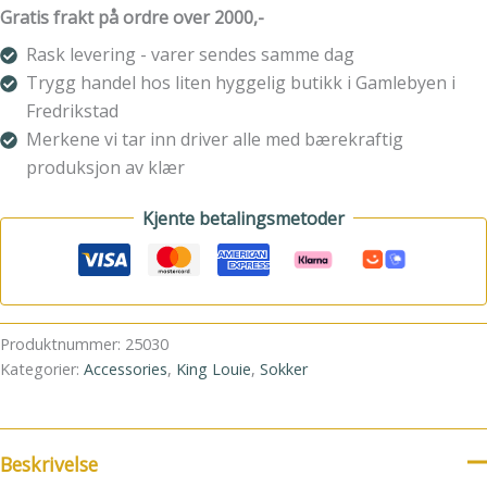
Pack
Gratis frakt på ordre over 2000,-
Mistral
Stripe
Rask levering - varer sendes samme dag
antall
Trygg handel hos liten hyggelig butikk i Gamlebyen i
Fredrikstad
Merkene vi tar inn driver alle med bærekraftig
produksjon av klær
Kjente betalingsmetoder
Produktnummer:
25030
Kategorier:
Accessories
,
King Louie
,
Sokker
Beskrivelse