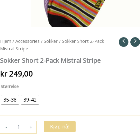
Hjem
/
Accessories
/
Sokker
/ Sokker Short 2-Pack
Mistral Stripe
Sokker Short 2-Pack Mistral Stripe
kr
249,00
Størrelse
35-38
39-42
Sokker
-
+
Kjøp nå!
Short
2-