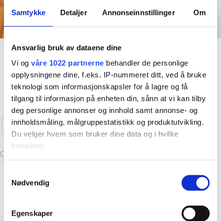
valgte å ta inn klesmerker som jeg selv elsker og har selv
Samtykke
Detaljer
Annonseinnstillinger
Om
handlet i storbyene. Fredrikstad er jo en liten storby (i følge
oss selv i allefall
) så hvorfor skal ikke vi ha en like kul
vintageinspirert klesbutikk som de andre kule byene har?
Ansvarlig bruk av dataene dine
50-talls klær
Accessories
Resten er historie og i dag er Emm K. en liten bedrift
Fishnet Tights
French Beret – Space
Vi og
våre 1022 partnerne
behandler de personlige
med fine vikarer og støttespillere og kanskje de kuleste
opplysningene dine, f.eks. IP-nummeret ditt, ved å bruke
Blue
kr
229,00
kundene?
5 år er gått, spennende å se hva de neste 5
teknologi som informasjonskapsler for å lagre og få
kr
349,00
Dette
vil by på! Takk til dere alle, love you all
tilgang til informasjon på enheten din, sånn at vi kan tilby
Kjøp nå!
produktet
deg personlige annonser og innhold samt annonse- og
Kjøp nå!
har
innholdsmåling, målgruppestatistikk og produktutvikling.
Curve
S/M
M/L
flere
Du velger hvem som bruker dine data og i hvilke
varianter.
hensikter.
Clear
Alternativene
kan
Hvis du gir oss lov, vil vi også gjerne:
Samtykkevalg
velges
Nødvendig
Innhente informasjon om den geografiske
på
beliggenheten din, som kan være nøyaktig innenfor
produktsiden
flere meter
Egenskaper
Identifisere enheten din ved å aktivt skanne den