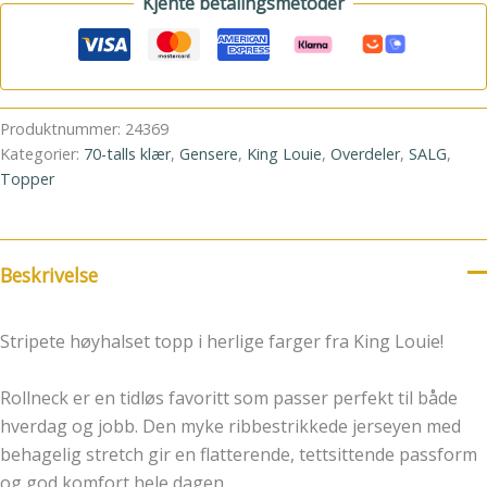
Kjente betalingsmetoder
Produktnummer:
24369
Kategorier:
70-talls klær
,
Gensere
,
King Louie
,
Overdeler
,
SALG
,
Topper
Beskrivelse
Stripete høyhalset topp i herlige farger fra King Louie!
Rollneck er en tidløs favoritt som passer perfekt til både
hverdag og jobb. Den myke ribbestrikkede jerseyen med
behagelig stretch gir en flatterende, tettsittende passform
og god komfort hele dagen.