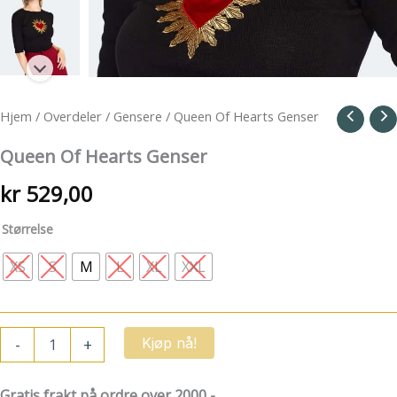
Hjem
/
Overdeler
/
Gensere
/ Queen Of Hearts Genser
Queen Of Hearts Genser
kr
529,00
Størrelse
XS
S
M
L
XL
XXL
Queen
-
+
Kjøp nå!
Of
Hearts
Genser
Gratis frakt på ordre over 2000,-