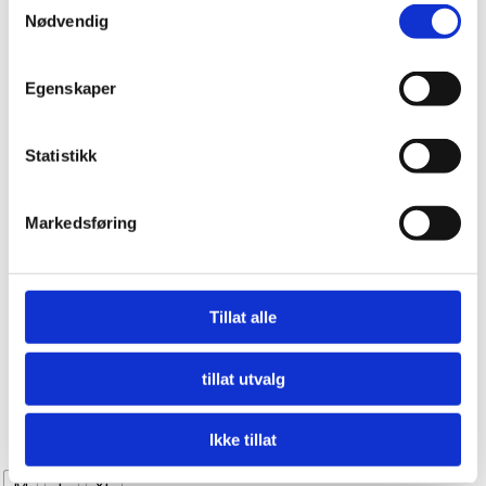
på
Nødvendig
Innhente informasjon om den geografiske
produktsiden
beliggenheten din, som kan være nøyaktig innenfor
flere meter
Egenskaper
Identifisere enheten din ved å aktivt skanne den
for bestemte karakteristikker (fingeravtrykk)
Statistikk
Under
mer info
kan du lese om hvordan dine personlige
data behandles og hvordan du kan velge hvordan de skal
brukes. Du kan hele tiden endre eller trekke tilbake ditt
Markedsføring
samtykke fra erklæringen om informasjonskapsler.
Vi bruker informasjonskapsler for å gi innhold og
Accessories
Accessories
annonser et personlig preg, for å levere sosiale
Tillat alle
Alma Rib Tights Sharp
French Beret – Lucky
mediefunksjoner og for å analysere trafikken vår. Vi deler
Red
Green
dessuten informasjon om hvordan du bruker nettstedet
tillat utvalg
kr
329,00
kr
349,00
vårt, med partnerne våre innen sosiale medier,
Dette
annonsering og analysearbeid, som kan kombinere den
Kjøp nå!
Kjøp nå!
produktet
Ikke tillat
med annen informasjon du har gjort tilgjengelig for dem,
har
eller som de har samlet inn gjennom din bruk av