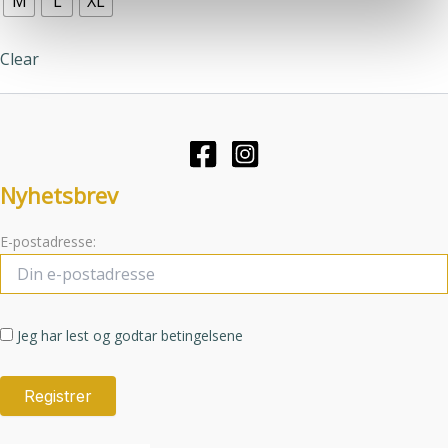
M
L
XL
tjenestene deres.
flere
varianter.
Clear
Alternativene
kan
velges
på
produktsiden
Nyhetsbrev
E-postadresse:
Jeg har lest og godtar betingelsene