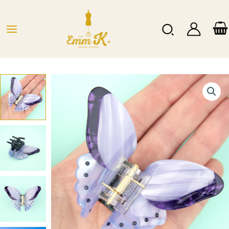
Hopp
rett
Søk
til
innholdet