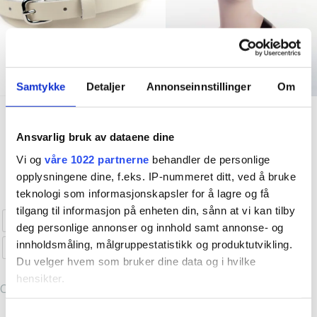
av erfaring visste jeg at det IKKE ville gå rundt økonomisk ,
med å produsere alt selv til privatkunder. Det ligger mye
jobb bak et klesplagg
Så da endte det med at jeg
valgte å ta inn klesmerker som jeg selv elsker og har selv
handlet i storbyene. Fredrikstad er jo en liten storby (i følge
Samtykke
Detaljer
Annonseinnstillinger
Om
oss selv i allefall
) så hvorfor skal ikke vi ha en like kul
Accessories
Accessories
vintageinspirert klesbutikk som de andre kule byene har?
Creamy Power Belte
French Beret – Golden
Ansvarlig bruk av dataene dine
Resten er historie og i dag er Emm K. en liten bedrift
Curry
kr
269,00
med fine vikarer og støttespillere og kanskje de kuleste
Vi og
våre 1022 partnerne
behandler de personlige
kr
349,00
Dette
opplysningene dine, f.eks. IP-nummeret ditt, ved å bruke
kundene?
5 år er gått, spennende å se hva de neste 5
Kjøp nå!
produktet
teknologi som informasjonskapsler for å lagre og få
vil by på! Takk til dere alle, love you all
Kjøp nå!
har
tilgang til informasjon på enheten din, sånn at vi kan tilby
Livvidde 85
Livvidde 95
flere
deg personlige annonser og innhold samt annonse- og
innholdsmåling, målgruppestatistikk og produktutvikling.
varianter.
Livvidde 105
Du velger hvem som bruker dine data og i hvilke
Alternativene
hensikter.
kan
Clear
velges
Hvis du gir oss lov, vil vi også gjerne:
Samtykkevalg