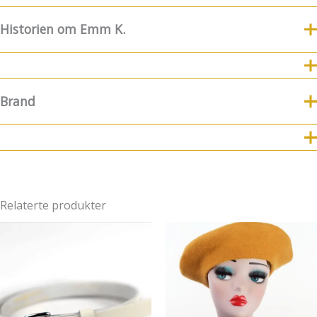
Historien om Emm K.
8.Juli fylte Emm K. 5 år
For nye følgere og kunder
kommer her litt historie og funfacts om EMM K.
Brand
8.7.2019 ble Emm K.-butikken født! Emm K. startet litt før
det, men da var konseptet noe annerledes. Det startet med
Brand
at jeg etter 17 år avsluttet min karriere som kostymesyer
på Riksteatret og lagde min egen bedrift. Jeg ønsket at
Coucou Suzette
Emm K. skulle være et sted man kunne komme å velge seg
utvalgte modeller jeg hadde designet + velge stoffer, for å
Relaterte produkter
få et skreddersydd plagg som passet perfekt til nettopp din
kropp. For å få til en «bærekraftig» pris så hadde jeg en
systue i Lituaen som fikk tilsendt mønster, mål og stoffer av
Emm K. hvor det ble sydd og sendt tilbake til Norge. Og rett
til dere etter en prøving og mulig noe tilpasning hos meg.
Etter en liten stund så mistet jeg dette samarbeidet
Og