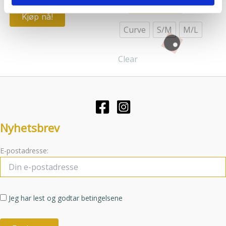
Kjøp nå!
eller som de har samlet inn gjennom din bruk av
produktet
Kjøp nå!
tjenestene deres.
har
Curve
S/M
M/L
flere
varianter.
Clear
Alternative
kan
velges
på
produktsid
Nyhetsbrev
E-postadresse:
Jeg har lest og godtar betingelsene