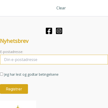
velges
kan
Clear
på
velges
produktsiden
på
produktsid
Nyhetsbrev
E-postadresse:
Jeg har lest og godtar betingelsene