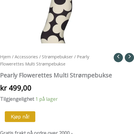
Hjem
/
Accessories
/
Strømpebukser
/ Pearly
Flowerettes Multi Strømpebukse
Pearly Flowerettes Multi Strømpebukse
kr
499,00
Tilgjengelighet
1 på lager
Pearly
Kjøp nå!
Flowerettes
Multi
Strømpebukse
Gratis frakt på ordre over 2000,-