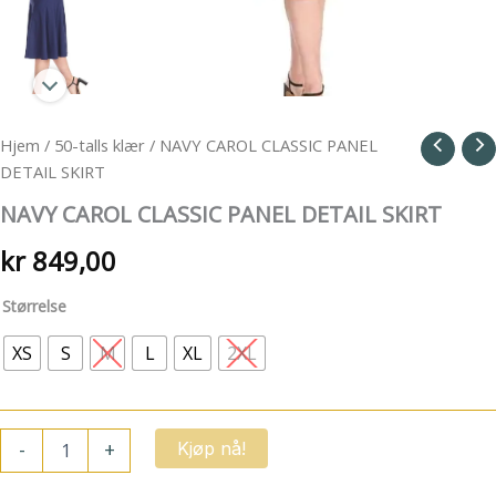
Hjem
/
50-talls klær
/ NAVY CAROL CLASSIC PANEL
DETAIL SKIRT
NAVY CAROL CLASSIC PANEL DETAIL SKIRT
kr
849,00
Størrelse
XS
S
M
L
XL
2XL
NAVY
-
+
Kjøp nå!
CAROL
CLASSIC