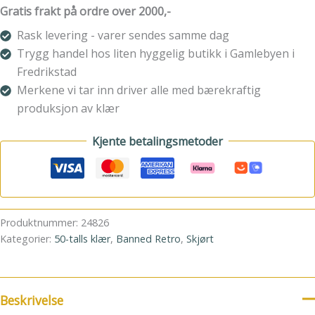
PANEL
Gratis frakt på ordre over 2000,-
DETAIL
SKIRT
Rask levering - varer sendes samme dag
antall
Trygg handel hos liten hyggelig butikk i Gamlebyen i
Fredrikstad
Merkene vi tar inn driver alle med bærekraftig
produksjon av klær
Kjente betalingsmetoder
Produktnummer:
24826
Kategorier:
50-talls klær
,
Banned Retro
,
Skjørt
Beskrivelse