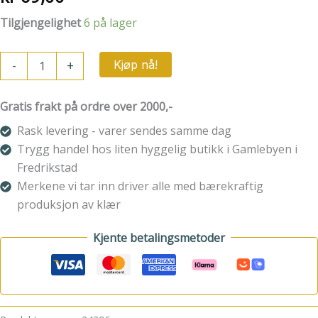
Tilgjengelighet
6 på lager
Mrs
-
+
Kjøp nå!
Miccio
Stearinlys
Polka
Gratis frakt på ordre over 2000,-
Red/White
antall
Rask levering - varer sendes samme dag
Trygg handel hos liten hyggelig butikk i Gamlebyen i
Fredrikstad
Merkene vi tar inn driver alle med bærekraftig
produksjon av klær
Kjente betalingsmetoder