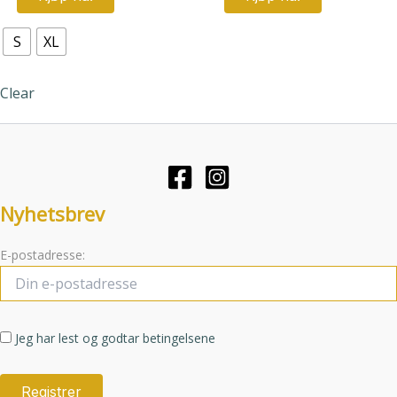
produktet
har
S
XL
flere
varianter.
Clear
Alternativene
kan
velges
på
produktsiden
Nyhetsbrev
E-postadresse:
Jeg har lest og godtar betingelsene