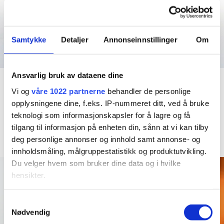
av erfaring visste jeg at det IKKE ville gå rundt økonomisk ,
med å produsere alt selv til privatkunder. Det ligger mye
jobb bak et klesplagg
Så da endte det med at jeg
Samtykke
Detaljer
Annonseinnstillinger
Om
valgte å ta inn klesmerker som jeg selv elsker og har selv
handlet i storbyene. Fredrikstad er jo en liten storby (i følge
oss selv i allefall
) så hvorfor skal ikke vi ha en like kul
Ansvarlig bruk av dataene dine
Accessories
Accessories
vintageinspirert klesbutikk som de andre kule byene har?
Vi og
våre 1022 partnerne
behandler de personlige
French Beret – Golden
French Beret – Peanut
Resten er historie og i dag er Emm K. en liten bedrift
opplysningene dine, f.eks. IP-nummeret ditt, ved å bruke
Curry
Brown
med fine vikarer og støttespillere og kanskje de kuleste
teknologi som informasjonskapsler for å lagre og få
kr
349,00
kr
349,00
kundene?
5 år er gått, spennende å se hva de neste 5
tilgang til informasjon på enheten din, sånn at vi kan tilby
vil by på! Takk til dere alle, love you all
deg personlige annonser og innhold samt annonse- og
Kjøp nå!
Kjøp nå!
innholdsmåling, målgruppestatistikk og produktutvikling.
Du velger hvem som bruker dine data og i hvilke
hensikter.
Hvis du gir oss lov, vil vi også gjerne:
Samtykkevalg
Nødvendig
Innhente informasjon om den geografiske