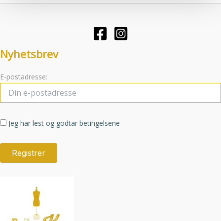
kan
velges
på
produktsid
Nyhetsbrev
E-postadresse:
Jeg har lest og godtar betingelsene