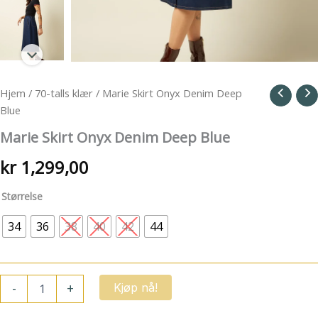
Hjem
/
70-talls klær
/ Marie Skirt Onyx Denim Deep
Blue
Marie Skirt Onyx Denim Deep Blue
kr
1,299,00
Størrelse
34
36
38
40
42
44
Marie
-
+
Kjøp nå!
Skirt
Onyx