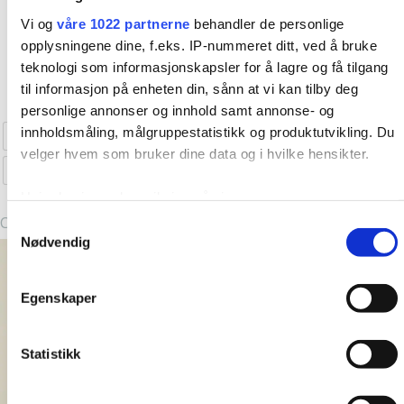
med fine vikarer og støttespillere og kanskje de kuleste
Cordroy Skirt
Mahogany
Vi og
våre 1022 partnerne
behandler de personlige
kundene?
5 år er gått, spennende å se hva de neste 5
opplysningene dine, f.eks. IP-nummeret ditt, ved å bruke
kr
649,00
kr
349,00
vil by på! Takk til dere alle, love you all
teknologi som informasjonskapsler for å lagre og få tilgang
Dette
Kjøp nå!
Kjøp nå!
til informasjon på enheten din, sånn at vi kan tilby deg
produktet
personlige annonser og innhold samt annonse- og
har
innholdsmåling, målgruppestatistikk og produktutvikling. Du
XS
S
M
L
XL
flere
velger hvem som bruker dine data og i hvilke hensikter.
varianter.
2XL
Alternativene
Hvis du gir oss lov, vil vi også gjerne:
kan
Clear
Innhente informasjon om den geografiske
Samtykkevalg
velges
Nødvendig
beliggenheten din, som kan være nøyaktig innenfor
på
flere meter
-50%
-50%
-50%
-50%
produktsiden
Identifisere enheten din ved å aktivt skanne den for
Egenskaper
bestemte karakteristikker (fingeravtrykk)
Under
mer info
kan du lese om hvordan dine personlige
Statistikk
data behandles og hvordan du kan velge hvordan de skal
brukes. Du kan hele tiden endre eller trekke tilbake ditt
samtykke fra erklæringen om informasjonskapsler.