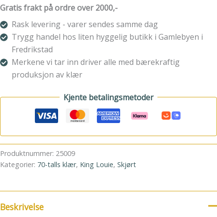
Denim
Gratis frakt på ordre over 2000,-
Deep
Blue
Rask levering - varer sendes samme dag
antall
Trygg handel hos liten hyggelig butikk i Gamlebyen i
Fredrikstad
Merkene vi tar inn driver alle med bærekraftig
produksjon av klær
Kjente betalingsmetoder
Produktnummer:
25009
Kategorier:
70-talls klær
,
King Louie
,
Skjørt
Beskrivelse