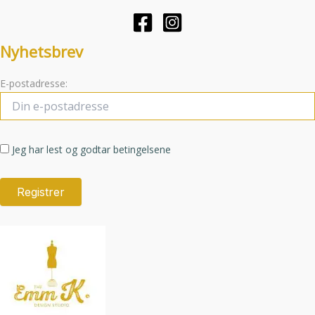
produktsiden
produktsid
Nyhetsbrev
E-postadresse:
Jeg har lest og godtar betingelsene