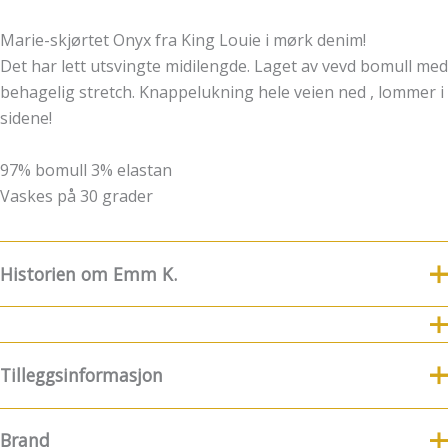
Marie-skjørtet Onyx fra King Louie i mørk denim!
Det har lett utsvingte midilengde. Laget av vevd bomull med
behagelig stretch. Knappelukning hele veien ned , lommer i
sidene!
97% bomull 3% elastan
Vaskes på 30 grader
Historien om Emm K.
8.Juli fylte Emm K. 5 år
For nye følgere og kunder
kommer her litt historie og funfacts om EMM K.
Tilleggsinformasjon
8.7.2019 ble Emm K.-butikken født! Emm K. startet litt før
det, men da var konseptet noe annerledes. Det startet med
Brand
at jeg etter 17 år avsluttet min karriere som kostymesyer
Størrelse
34, 36, 38, 40, 42, 44