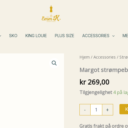
SKO
KING LOUIE
PLUS SIZE
ACCESSORIES
ME
Hjem
/
Accessories
/
Str
Margot strømpebu
kr
269,00
Tilgjengelighet
4 på l
Margot
-
+
K
strømpebukser
Wine
Stains
Gratis frakt på ordre o