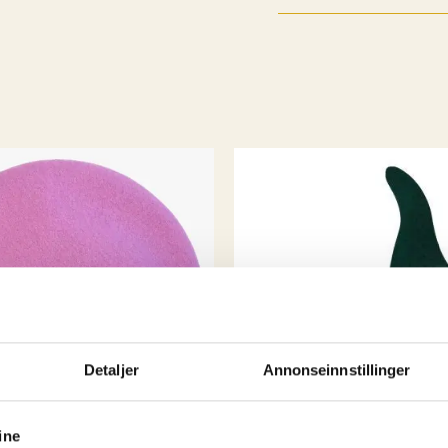
litt før det, men da va
år avsluttet min karri
bedrift. Jeg ønsket a
utvalgte modeller jeg 
plagg som passet perfek
så hadde jeg en systue
K. hvor det ble sydd og
mulig noe tilpasning h
Og av erfaring visst
produsere alt selv til
Så da endte det med at
selv handlet i storbyene
) så hvorfor skal ik
kule byene har?
Rest
Detaljer
Annonseinnstillinger
vikarer og støttespill
spennende å se hva de n
ine