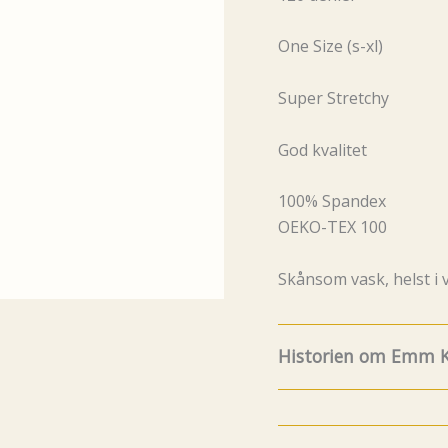
One Size (s-xl)
Super Stretchy
God kvalitet
100% Spandex
OEKO-TEX 100
Skånsom vask, helst i
Historien om Emm K
8.Juli fylte Emm K. 5 år
og funfacts om EMM K