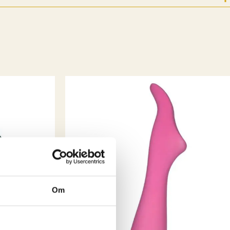
r konseptet noe annerledes. Det startet med at jeg etter 17
ere som kostymesyer på Riksteatret og lagde min egen
t Emm K. skulle være et sted man kunne komme å velge seg
hadde designet + velge stoffer, for å få et skreddersydd
t til nettopp din kropp. For å få til en «bærekraftig» pris
 i Lituaen som fikk tilsendt mønster, mål og stoffer av Emm
 sendt tilbake til Norge. Og rett til dere etter en prøving og
os meg. Etter en liten stund så mistet jeg dette samarbeidet
e jeg at det IKKE ville gå rundt økonomisk , med å
 privatkunder. Det ligger mye jobb bak et klesplagg
 jeg valgte å ta inn klesmerker som jeg selv elsker og har
. Fredrikstad er jo en liten storby (i følge oss selv i allefall
ke vi ha en like kul vintageinspirert klesbutikk som de andre
en er historie og i dag er Emm K. en liten bedrift med fine
Om
ere og kanskje de kuleste kundene?
5 år er gått,
este 5 vil by på! Takk til dere alle, love you all