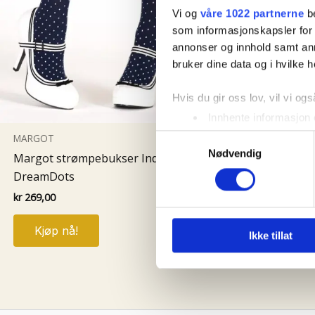
Vi og
våre 1022 partnerne
be
60-tallet
som informasjonskapsler for å
annonser og innhold samt an
French ber
bruker dine data og i hvilke h
kr
349,00
Hvis du gir oss lov, vil vi ogs
Kjøp nå
Innhente informasjon 
Identifisere enheten d
MARGOT
Samtykkevalg
Nødvendig
Under
mer info
kan du lese 
Margot strømpebukser Indigo
Du kan hele tiden endre eller
DreamDots
kr
269,00
Vi bruker informasjonskapsler
analysere trafikken vår. Vi 
Kjøp nå!
Ikke tillat
sosiale medier, annonsering 
dem, eller som de har samlet