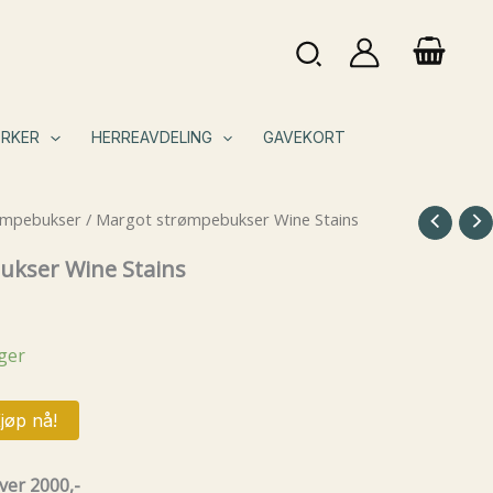
Søk
RKER
HERREAVDELING
GAVEKORT
ømpebukser
/ Margot strømpebukser Wine Stains
kser Wine Stains
ager
jøp nå!
ver 2000,-