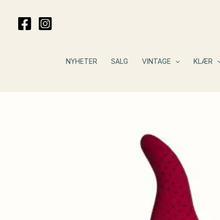
Hopp
rett
til
innholdet
NYHETER
SALG
VINTAGE
KLÆR