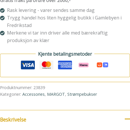
Gratis frakt på ordre over 2000,-
harm
Army
Rask levering - varer sendes samme dag
antall
Trygg handel hos liten hyggelig butikk i Gamlebyen i
Fredrikstad
Merkene vi tar inn driver alle med bærekraftig
produksjon av klær
Kjente betalingsmetoder
Produktnummer:
23839
Kategorier:
Accessories
,
MARGOT
,
Strømpebukser
Beskrivelse