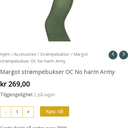
Hjem
/
Accessories
/
Strømpebukser
/ Margot
strømpebukser OC No harm Army
Margot strømpebukser OC No harm Army
kr
269,00
Tilgjengelighet
2 på lager
Margot
-
+
Kjøp nå!
strømpebukser
OC
No