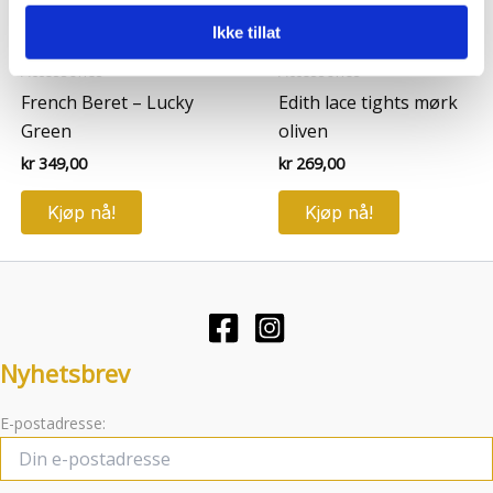
annonsering og analysearbeid, som kan kombinere den
Ikke tillat
med annen informasjon du har gjort tilgjengelig for dem,
eller som de har samlet inn gjennom din bruk av
Accessories
Accessories
tjenestene deres.
French Beret – Lucky
Edith lace tights mørk
Green
oliven
kr
349,00
kr
269,00
Kjøp nå!
Kjøp nå!
Nyhetsbrev
E-postadresse: